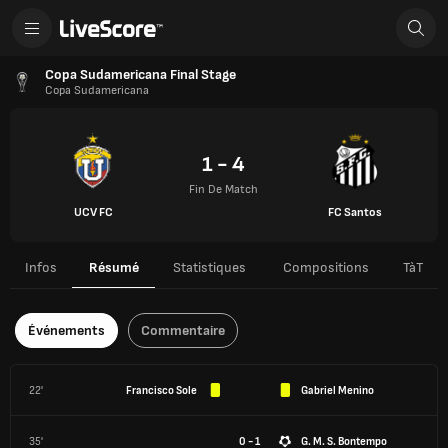
Copa Sudamericana Final Stage
Copa Sudamericana
1 - 4
Fin De Match
UCV FC
FC Santos
Infos
Résumé
Statistiques
Compositions
TàT
Événements
Commentaire
22'
Francisco Sole
Gabriel Menino
35'
0 - 1
G. M. S. Bontempo