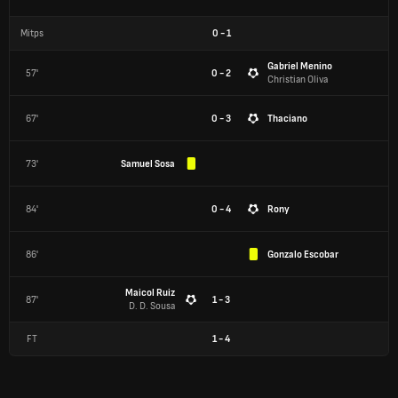
Mitps
0
-
1
Gabriel Menino
57'
0 - 2
Christian Oliva
67'
0 - 3
Thaciano
73'
Samuel Sosa
84'
0 - 4
Rony
86'
Gonzalo Escobar
Maicol Ruiz
87'
1 - 3
D. D. Sousa
FT
1
-
4