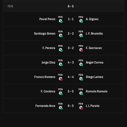
PEN
6
-
5
PEN
PEN
Pavel Perez
1 - 1
A. Gignac
PEN
PEN
Santiago Simon
2 - 2
J. F. Brunetta
PEN
PEN
F. Pereira
3 - 2
F. Gorriaran
PEN
PEN
Jorge Diaz
4 - 3
Ángel Correa
PEN
PEN
Franco Romero
4 - 4
Diego Lainez
PEN
PEN
F. Cordova
5 - 5
Romulo Romulo
PEN
PEN
Fernando Arce
6 - 5
J. J. Purata