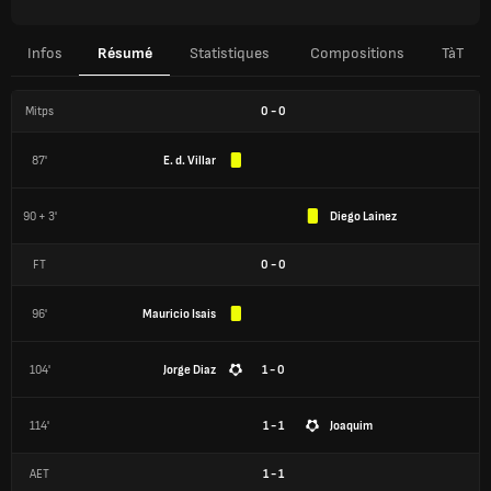
Infos
Résumé
Statistiques
Compositions
TàT
Mitps
0
-
0
87'
E. d. Villar
90 + 3'
Diego Lainez
FT
0
-
0
96'
Mauricio Isais
104'
Jorge Diaz
1 - 0
114'
1 - 1
Joaquim
AET
1
-
1