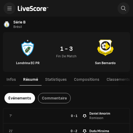
Série B
Brésil
1 - 3
Fin De Match
Londrina EC PR
San Bernardo
Infos
Résumé
Statistiques
Compositions
Classements
Événements
Commentaire
Daniel Amorim
7'
0 - 1
Romisson
21'
0 - 2
Dudu Miraima