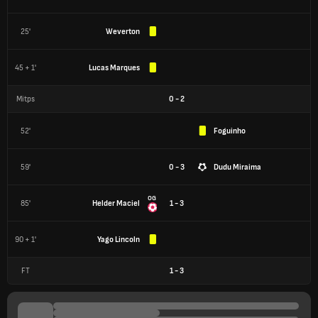
25'
Weverton
45 + 1'
Lucas Marques
Mitps
0
-
2
52'
Foguinho
59'
0 - 3
Dudu Miraima
OG
85'
Helder Maciel
1 - 3
90 + 1'
Yago Lincoln
FT
1
-
3