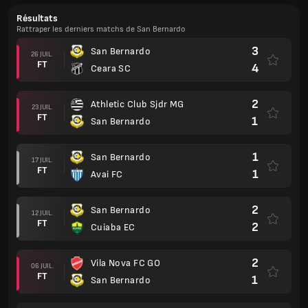
Résultats
Rattraper les derniers matchs de San Bernardo
3
San Bernardo
26 JUIL.
FT
4
Ceara SC
2
Athletic Club Sjdr MG
23 JUIL.
FT
1
San Bernardo
1
San Bernardo
17 JUIL.
FT
1
Avai FC
2
San Bernardo
12 JUIL.
FT
2
Cuiaba EC
2
Vila Nova FC GO
06 JUIL.
FT
1
San Bernardo