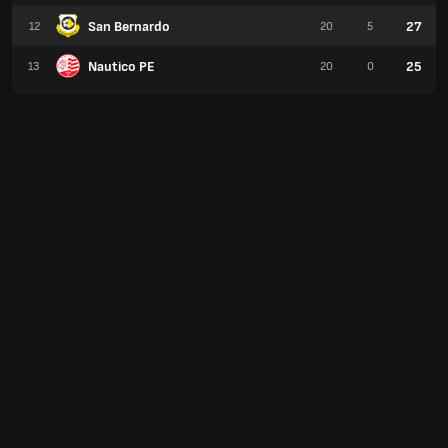
San Bernardo
27
12
20
5
Nautico PE
25
13
20
0