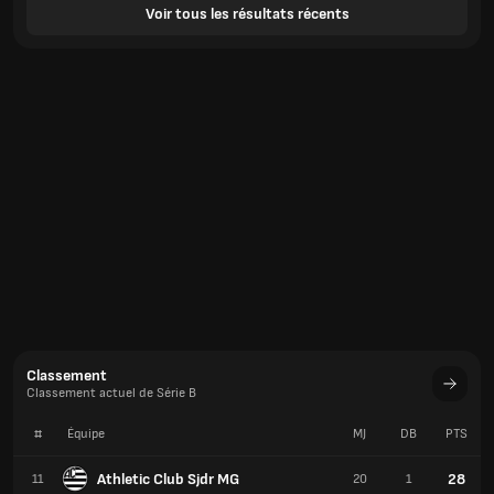
Voir tous les résultats récents
Classement
Classement actuel de Série B
#
Équipe
MJ
DB
PTS
Athletic Club Sjdr MG
28
11
20
1