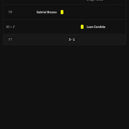
79'
Gabriel Brazao
90 + 2'
Luan Candido
FT
3
-
1