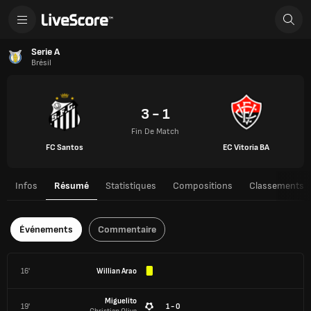
Serie A
Brésil
3 - 1
Fin De Match
FC Santos
EC Vitoria BA
Infos
Résumé
Statistiques
Compositions
Classements
Événements
Commentaire
16'
Willian Arao
Miguelito
19'
1 - 0