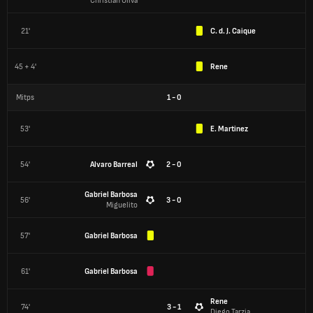
Christian Oliva
21'
C. d. J. Caique
45 + 4'
Rene
Mitps
1
-
0
53'
E. Martinez
54'
Alvaro Barreal
2 - 0
Gabriel Barbosa
56'
3 - 0
Miguelito
57'
Gabriel Barbosa
61'
Gabriel Barbosa
Rene
74'
3 - 1
Diego Tarzia