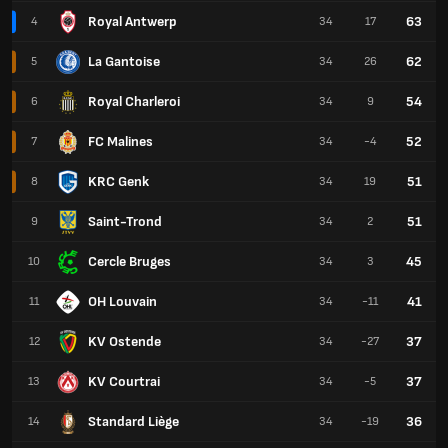
Royal Antwerp
63
4
34
17
La Gantoise
62
5
34
26
Royal Charleroi
54
6
34
9
FC Malines
52
7
34
-4
KRC Genk
51
8
34
19
Saint-Trond
51
9
34
2
Cercle Bruges
45
10
34
3
OH Louvain
41
11
34
-11
KV Ostende
37
12
34
-27
KV Courtrai
37
13
34
-5
Standard Liège
36
14
34
-19