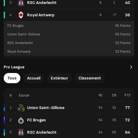
RSC Anderlecht
40
3
6
1
Royal Antwerp
36
4
6
-7
FC Bruges
36
Points
Union Saint-Gilloise
39
Points
RSC Anderlecht
32
Points
Royal Antwerp
32
Points
Pro League
Tous
Accueil
Extérieur
Classement
#
Équipe
MJ
DB
PTS
Union Saint-Gilloise
77
1
34
51
FC Bruges
72
2
34
35
RSC Anderlecht
64
3
34
36