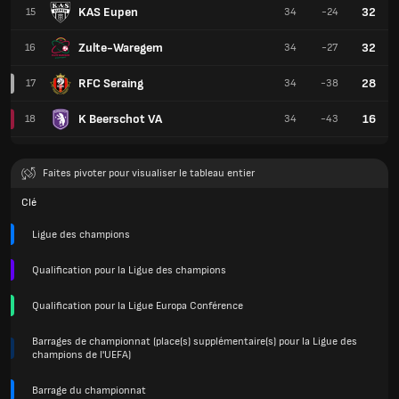
KAS Eupen
32
15
34
-24
Zulte-Waregem
32
16
34
-27
RFC Seraing
28
17
34
-38
K Beerschot VA
16
18
34
-43
Faites pivoter pour visualiser le tableau entier
Clé
Ligue des champions
Qualification pour la Ligue des champions
Qualification pour la Ligue Europa Conférence
Barrages de championnat (place(s) supplémentaire(s) pour la Ligue des
champions de l'UEFA)
Barrage du championnat