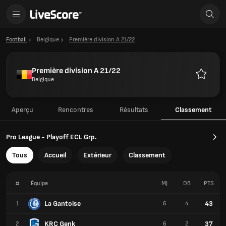
Football
Belgique
Première division A 21/22
Première division A 21/22
Belgique
Favoris
Aperçu
Rencontres
Résultats
Classement
Pro League - Playoff ECL Grp.
Tous
Accueil
Extérieur
Classement
#
Équipe
MJ
DB
PTS
La Gantoise
43
1
6
4
KRC Genk
37
2
6
2