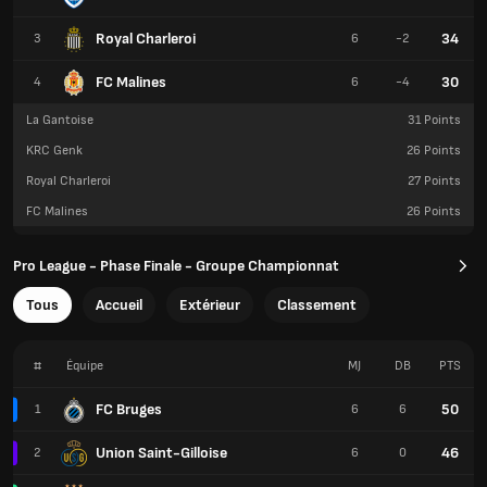
Royal Charleroi
34
3
6
-2
FC Malines
30
4
6
-4
La Gantoise
31
Points
KRC Genk
26
Points
Royal Charleroi
27
Points
FC Malines
26
Points
Pro League - Phase Finale - Groupe Championnat
Tous
Accueil
Extérieur
Classement
#
Équipe
MJ
DB
PTS
FC Bruges
50
1
6
6
Union Saint-Gilloise
46
2
6
0