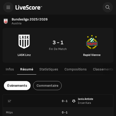
Bundesliga 2025/2026
Austria
3 - 1
Fin De Match
LASK Linz
Rapid Vienne
Infos
Résumé
Statistiques
Compositions
Classements
Événements
Commentaire
Janis Antiste
12'
0 - 1
Ercan Kara
Mitps
0
-
1