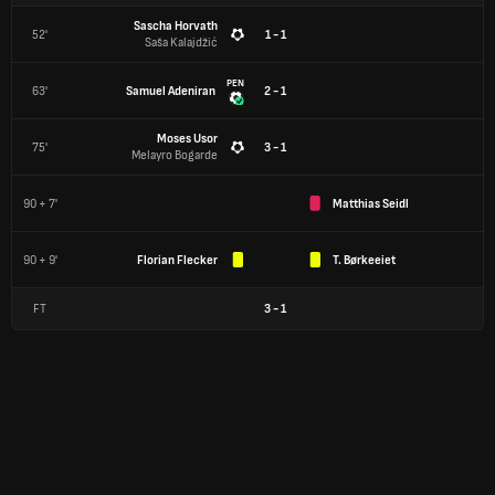
Sascha Horvath
52'
1 - 1
Saša Kalajdžić
PEN
63'
Samuel Adeniran
2 - 1
Moses Usor
75'
3 - 1
Melayro Bogarde
90 + 7'
Matthias Seidl
90 + 9'
Florian Flecker
T. Børkeeiet
FT
3
-
1