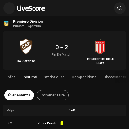
Première Division
Primera - Apertura
0 - 2
Fin De Match
Estudiantes de La
CA Platense
Plata
Infos
Résumé
Statistiques
Compositions
Classements
Événements
Commentaire
Mitps
0
-
0
62'
Victor Cuesta