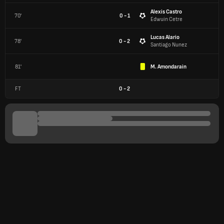
Alexis Castro
70'
0 - 1
Edwuin Cetre
Lucas Alario
78'
0 - 2
Santiago Nunez
81'
M. Amondarain
FT
0
-
2