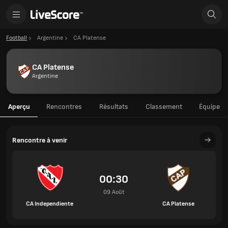
Football
Argentine
CA Platense
CA Platense
Argentine
Aperçu
Rencontres
Résultats
Classement
Équipe
Rencontre à venir
00:30
09 Août
CA Independiente
CA Platense