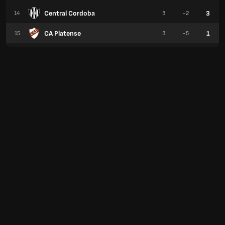
Central Cordoba
3
14
3
-2
CA Platense
1
15
3
-5