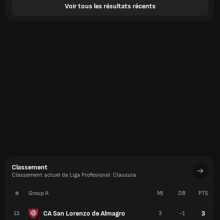
Voir tous les résultats récents
Classement
Classement actuel de Liga Profesional: Clausura
#
Group A
MJ
DB
PTS
CA San Lorenzo de Almagro
3
13
3
-1