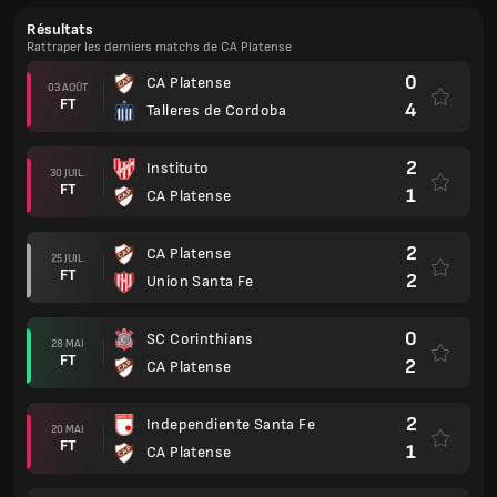
Résultats
Rattraper les derniers matchs de CA Platense
0
CA Platense
03 AOÛT
FT
4
Talleres de Cordoba
2
Instituto
30 JUIL.
FT
1
CA Platense
2
CA Platense
25 JUIL.
FT
2
Union Santa Fe
0
SC Corinthians
28 MAI
FT
2
CA Platense
2
Independiente Santa Fe
20 MAI
FT
1
CA Platense