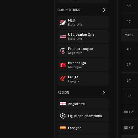
38'
COMPÉTITIONS
MLS
40'
États-Unis
USL League One
Mitps
États-Unis
Premier League
46'
Angleterre
Bundesliga
72'
Allemagne
LaLiga
84'
Espagne
RÉGION
89'
Angleterre
90 + 2'
Ligue des champions
Espagne
90 + 5'