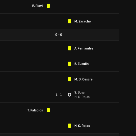
E. Piovi
M. Zaracho
0
-
0
A. Fernandez
B. Zuculini
M. D. Cesare
S. Sosa
1 - 1
H. G. Rojas
T. Palacios
H. G. Rojas