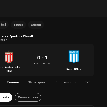
ball
Tennis
Cricket
mera - Apertura Playoff
entine
0 - 1
Fin De Match
studiantes de La
Racing Club
Plata
Résumé
Statistiques
Compositions
TàT
ements
Commentaire