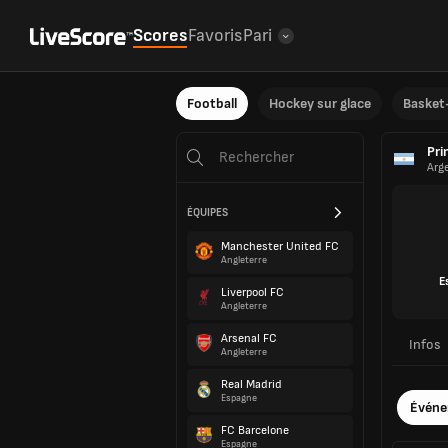
Scores
Favoris
Pari
Football
Hockey sur glace
Basket-
Pri
Arg
ÉQUIPES
Manchester United FC
Angleterre
E
Liverpool FC
Angleterre
Arsenal FC
Infos
Angleterre
Real Madrid
Espagne
Évén
FC Barcelone
Espagne