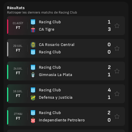
Résultats
Rattraper les derniers matchs de Racing Club
1
Racing Club
01 AOÛT
FT
3
CA Tigre
0
CA Rosario Central
29 JUIL.
FT
0
Racing Club
2
Racing Club
24 JUIL.
FT
1
Gimnasia La Plata
4
Racing Club
16 JUIL.
FT
1
Defensa y Justicia
2
Racing Club
27 MAI
FT
0
Independiente Petrolero