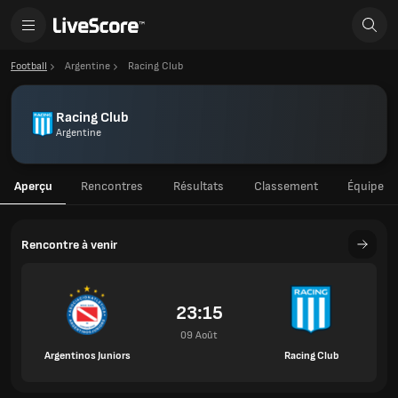
Football
Argentine
Racing Club
Racing Club
Argentine
Aperçu
Rencontres
Résultats
Classement
Équipe
Rencontre à venir
23:15
09 Août
Argentinos Juniors
Racing Club