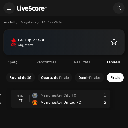
Football
Angleterre
FA Cup 23/24
FA Cup 23/24
Angleterre
Favoris
Aperçu
Rencontres
Résultats
Tableau
Round de 16
Quarts de finale
Demi-finales
Finale
1
Manchester City FC
25 MAI
FT
2
Manchester United FC