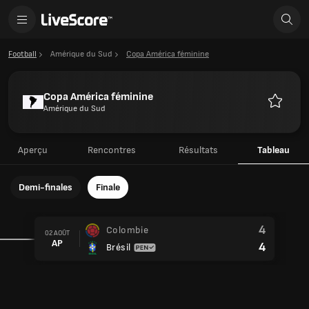
Football
Amérique du Sud
Copa América féminine
Copa América féminine
Amérique du Sud
Favoris
Aperçu
Rencontres
Résultats
Tableau
Demi-finales
Finale
4
Colombie
02 AOÛT
AP
4
Brésil