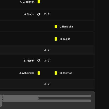
A. C. Bohnen
A. Stolze
2 - 0
L. Hausicke
M. Weiss
2
-
0
S. Jessen
3 - 0
A. Achcinska
M. Sternad
3
-
0