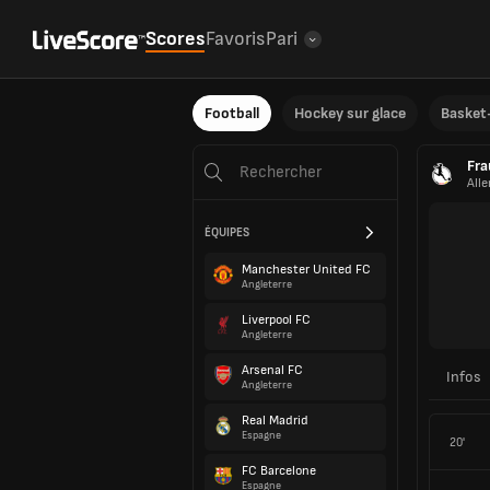
Scores
Favoris
Pari
Football
Hockey sur glace
Basket-
Fra
All
ÉQUIPES
Manchester United FC
Angleterre
Liverpool FC
Angleterre
Arsenal FC
Infos
Angleterre
Real Madrid
Espagne
20'
FC Barcelone
Espagne