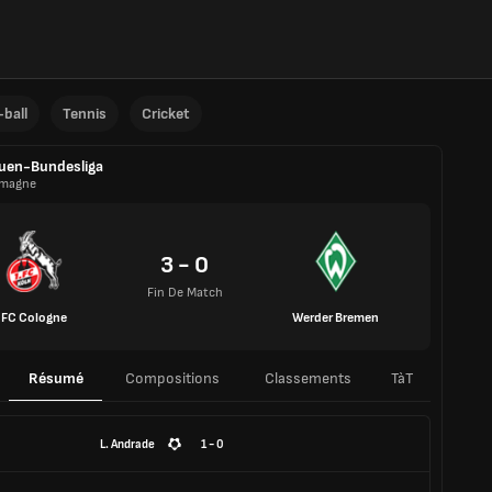
ball
Tennis
Cricket
uen-Bundesliga
emagne
3 - 0
Fin De Match
FC Cologne
Werder Bremen
Résumé
Compositions
Classements
TàT
L. Andrade
1 - 0