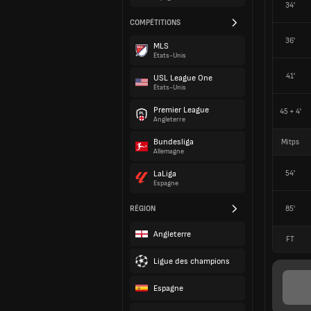
34'
COMPÉTITIONS
36'
MLS
États-Unis
41'
USL League One
États-Unis
Premier League
45 + 4'
Angleterre
Bundesliga
Mitps
Allemagne
54'
LaLiga
Espagne
RÉGION
85'
Angleterre
FT
Ligue des champions
Espagne