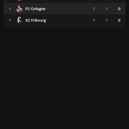
FC Cologne
0
4
0
0
SC Fribourg
0
5
0
0