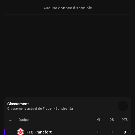
Aucune donnée disponible
Classement
Classement actuel de Frauen-Bundesliga
#
Équipe
MJ
DB
PTS
FFC Francfort
0
3
0
0