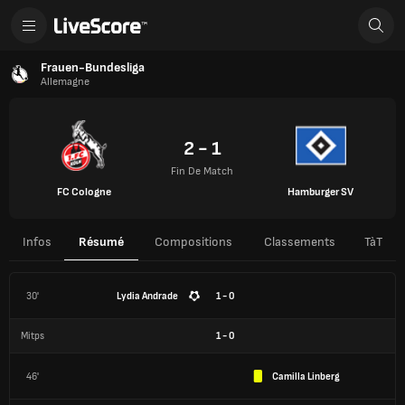
Frauen-Bundesliga
Allemagne
2 - 1
Fin De Match
FC Cologne
Hamburger SV
Infos
Résumé
Compositions
Classements
TàT
30'
Lydia Andrade
1 - 0
Mitps
1
-
0
46'
Camilla Linberg