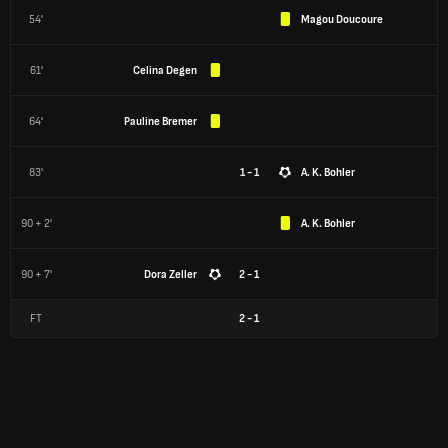
54'
Magou Doucoure
61'
Celina Degen
64'
Pauline Bremer
83'
1 - 1
A. K. Bohler
90 + 2'
A. K. Bohler
90 + 7'
Dora Zeller
2 - 1
FT
2
-
1