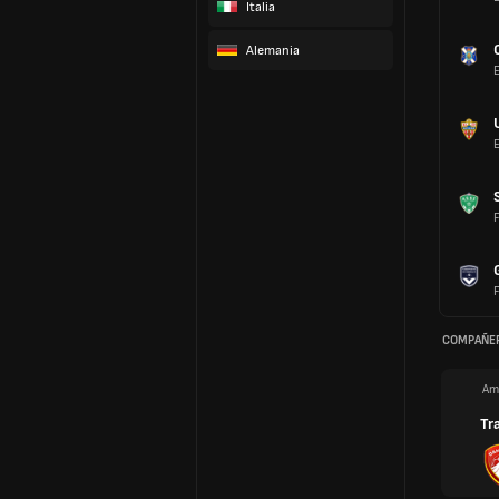
Italia
Alemania
F
F
COMPAÑER
Am
Tr