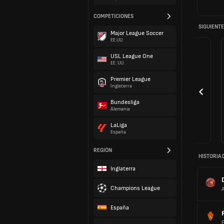
COMPETICIONES
SIGUIENTE
Major League Soccer
EE.UU.
USL League One
EE. UU.
Premier League
Inglaterra
Bundesliga
Alemania
LaLiga
España
REGIÓN
HISTORIA 
Inglaterra
Champions League
A
España