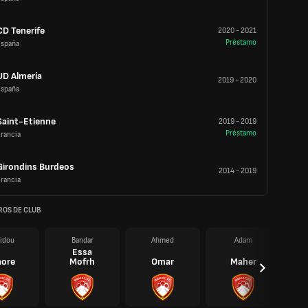
CD Tenerife
2020
-
2021
Préstamo
España
UD Almería
2019
-
2020
España
Saint-Etienne
2019
-
2019
Préstamo
rancia
Girondins Burdeos
2014
-
2019
rancia
OS DE CLUB
idou
Bandar
Ahmed
Adam
Essa
aore
Mofrh
Omar
Maher