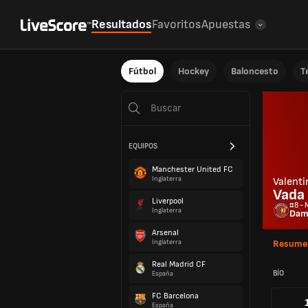
Resultados
Favoritos
Apuestas
Fútbol
Hockey
Baloncesto
T
EQUIPOS
Manchester United FC
Inglaterra
Valenti
Vada
Liverpool
#8 - 
Inglaterra
Dam
Arsenal
Inglaterra
Resume
Real Madrid CF
BÍO
España
FC Barcelona
España