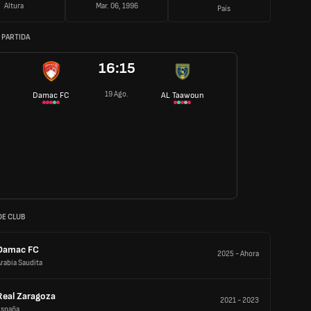
Altura
Mar. 06, 1996
País
 PARTIDA
16:15
19 Ago.
Damac FC
AL Taawoun
DE CLUB
Damac FC
2025
-
Ahora
rabia Saudita
Real Zaragoza
2021
-
2023
España