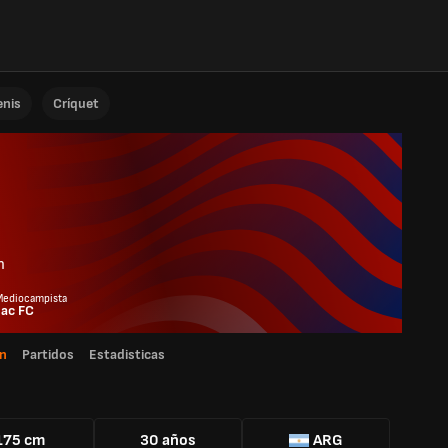
enis
Críquet
n
Mediocampista
ac FC
n
Partidos
Estadisticas
175 cm
30 años
ARG