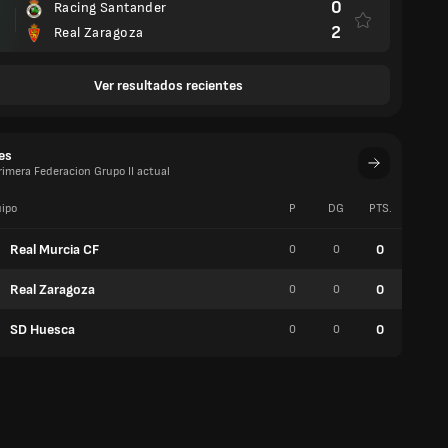
0
Racing Santander
2
Real Zaragoza
Ver resultados recientes
es
rimera Federaciоn Grupo II actual
ipo
P
DG
PTS.
V
Real Murcia CF
0
0
0
0
Real Zaragoza
0
0
0
0
SD Huesca
0
0
0
0