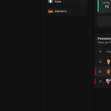
Italia
26 MAY.
TC
Alemania
Posicion
Tabla de P
#
Equ
15
16
17