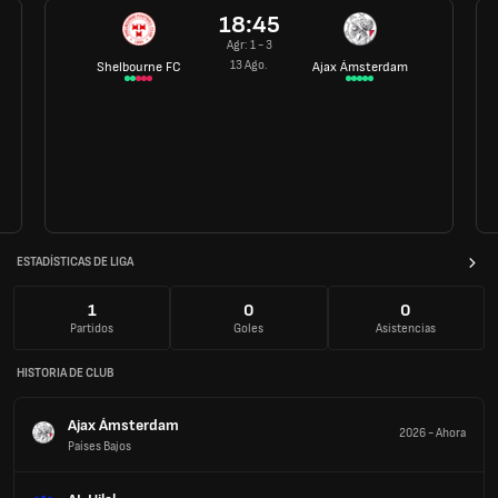
18:45
Agr: 1 - 3
13 Ago.
Shelbourne FC
Ajax Ámsterdam
ESTADÍSTICAS DE LIGA
1
0
0
Partidos
Goles
Asistencias
HISTORIA DE CLUB
Ajax Ámsterdam
2026
-
Ahora
Países Bajos