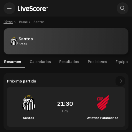
Fútbol
Brasil
Santos
Santos
Brasil
Resumen
Calendarios
Resultados
Posiciones
Equipo
Próximo partido
21:30
Hoy
Santos
Atletico Paranaense