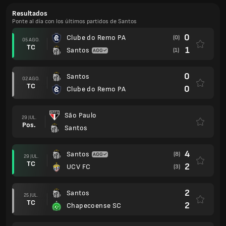
Resultados
Ponte al día con los últimos partidos de Santos
0
Clube do Remo PA
(0)
05 AGO.
TC
1
Santos
(1)
0
Santos
02 AGO.
TC
0
Clube do Remo PA
São Paulo
29 JUL.
Pos.
Santos
4
Santos
(8)
29 JUL.
TC
2
UCV FC
(3)
2
Santos
25 JUL.
TC
2
Chapecoense SC