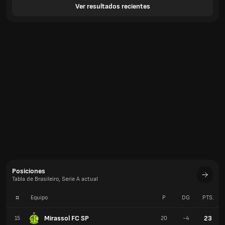
Ver resultados recientes
Posiciones
Tabla de Brasileiro, Serie A actual
#
Equipo
P
DG
PTS.
Mirassol FC SP
23
15
20
-4