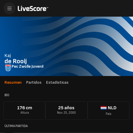
Kaj
de Rooij
Pec Zwolle Juvenil
Resumen
Partidos
Estadisticas
BÍO
176 cm
25 años
NLD
Altura
Nov. 25, 2000
País
ÚLTIMA PARTIDA