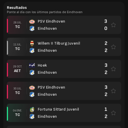
Resultados
Ponte al día con los últimos partidos de Eindhoven
3
PSV Eindhoven
28 JUL.
TC
0
Eindhoven
2
Willem II Tilburg Juvenil
11 JUL.
TC
2
Eindhoven
3
Hoek
29 OCT.
AET
2
Eindhoven
3
PSV Eindhoven
30 JUL.
TC
2
Eindhoven
1
Fortuna Sittard Juvenil
04 ENE.
TC
2
Eindhoven