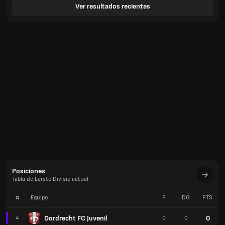
Ver resultados recientes
Posiciones
Tabla de Eerste Divisie actual
#
Equipo
P
DG
PTS.
Dordrecht FC Juvenil
0
4
0
0