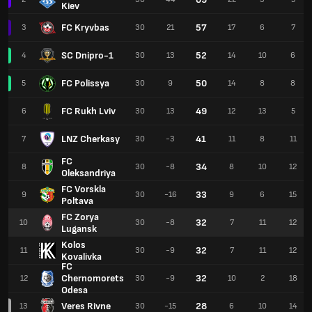
Kiev
FC Kryvbas
57
3
30
21
17
6
7
SC Dnipro-1
52
4
30
13
14
10
6
FC Polissya
50
5
30
9
14
8
8
FC Rukh Lviv
49
6
30
13
12
13
5
LNZ Cherkasy
41
7
30
-3
11
8
11
FC
34
8
30
-8
8
10
12
Oleksandriya
FC Vorskla
33
9
30
-16
9
6
15
Poltava
FC Zorya
32
10
30
-8
7
11
12
Lugansk
Kolos
32
11
30
-9
7
11
12
Kovalivka
FC
Chernomorets
32
12
30
-9
10
2
18
Odesa
Veres Rivne
28
13
30
-15
6
10
14