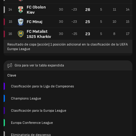
FC Obolon
26
14
30
-23
5
11
14
Kiev
FC Minaj
25
15
30
-23
5
10
15
FC Metalist
23
16
30
-25
5
8
17
1925 Kharkiv
Resultado de copa [acción] 1 posición adicional en la clasificación de la UEFA
Europa League
Gira para ver la tabla expandida
Clave
Clasificación para la Liga de Campeones
Champions League
Clasificación para la Europa League
Europa Conference League
Eliminatoria de descenso