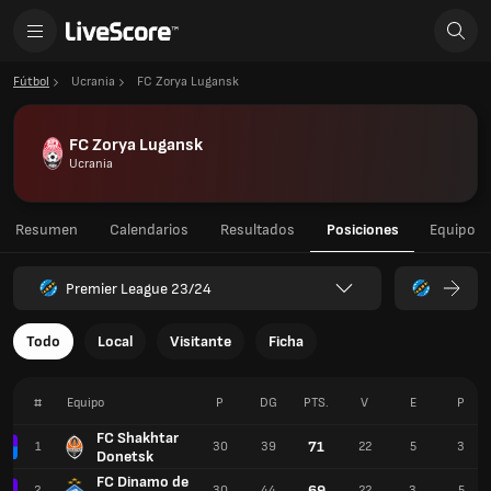
Fútbol
Ucrania
FC Zorya Lugansk
FC Zorya Lugansk
Ucrania
Resumen
Calendarios
Resultados
Posiciones
Equipo
Premier League 23/24
Todo
Local
Visitante
Ficha
#
Equipo
P
DG
PTS.
V
E
P
FC Shakhtar
71
1
30
39
22
5
3
Donetsk
FC Dinamo de
69
2
30
44
22
3
5