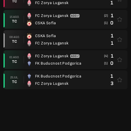
TC
1
FC Zorya Lugansk
1
FC Zorya Lugansk
(2)
15 AGO.
TC
0
CSKA Sofia
(1)
1
CSKA Sofia
08 AGO.
TC
1
FC Zorya Lugansk
1
FC Zorya Lugansk
(4)
01 AGO.
TC
0
FK Buducnost Podgorica
(1)
1
FK Buducnost Podgorica
25 JUL.
TC
3
FC Zorya Lugansk