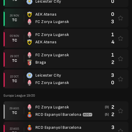
0
Leicester City
0
AEK Atenas
26 NOV.
TC
3
FC Zorya Lugansk
1
FC Zorya Lugansk
05 NOV.
TC
4
AEK Atenas
1
FC Zorya Lugansk
29 OCT.
TC
2
Braga
3
Leicester City
22 OCT.
TC
0
FC Zorya Lugansk
Europa League 19/20
2
FC Zorya Lugansk
(3)
29 AGO.
TC
2
RCD Espanyol Barcelona
(5)
3
RCD Espanyol Barcelona
22 AGO.