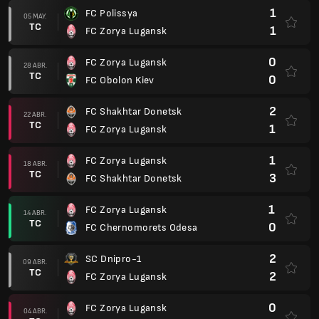
1
FC Polissya
05 MAY.
TC
1
FC Zorya Lugansk
0
FC Zorya Lugansk
28 ABR.
TC
0
FC Obolon Kiev
2
FC Shakhtar Donetsk
22 ABR.
TC
1
FC Zorya Lugansk
1
FC Zorya Lugansk
18 ABR.
TC
3
FC Shakhtar Donetsk
1
FC Zorya Lugansk
14 ABR.
TC
0
FC Chernomorets Odesa
2
SC Dnipro-1
09 ABR.
TC
2
FC Zorya Lugansk
0
FC Zorya Lugansk
04 ABR.