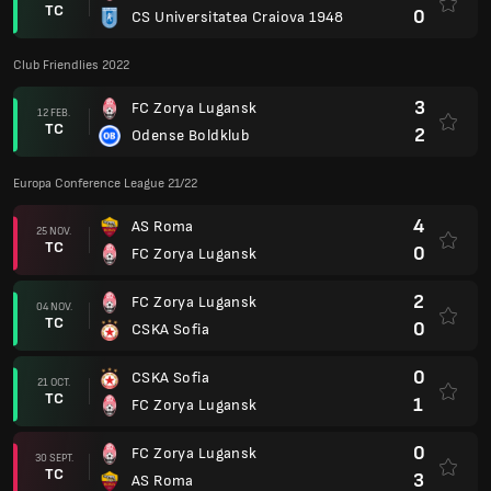
TC
0
CS Universitatea Craiova 1948
Club Friendlies 2022
3
FC Zorya Lugansk
12 FEB.
TC
2
Odense Boldklub
Europa Conference League 21/22
4
AS Roma
25 NOV.
TC
0
FC Zorya Lugansk
2
FC Zorya Lugansk
04 NOV.
TC
0
CSKA Sofia
0
CSKA Sofia
21 OCT.
TC
1
FC Zorya Lugansk
0
FC Zorya Lugansk
30 SEPT.
TC
3
AS Roma