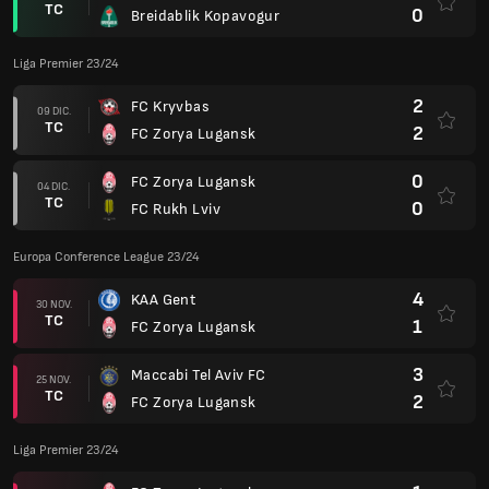
TC
0
Breidablik Kopavogur
Liga Premier 23/24
2
FC Kryvbas
09 DIC.
TC
2
FC Zorya Lugansk
0
FC Zorya Lugansk
04 DIC.
TC
0
FC Rukh Lviv
Europa Conference League 23/24
4
KAA Gent
30 NOV.
TC
1
FC Zorya Lugansk
3
Maccabi Tel Aviv FC
25 NOV.
TC
2
FC Zorya Lugansk
Liga Premier 23/24