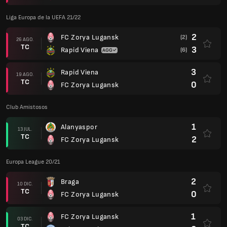
Liga Europa de la UEFA 21/22
2
FC Zorya Lugansk
(2)
26 AGO.
TC
3
Rapid Viena
(6)
3
Rapid Viena
19 AGO.
TC
0
FC Zorya Lugansk
Club Amistosos
1
Alanyaspor
13 JUL.
TC
2
FC Zorya Lugansk
Europa League 20/21
2
Braga
10 DIC.
TC
0
FC Zorya Lugansk
1
FC Zorya Lugansk
03 DIC.
TC