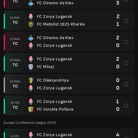
TC
3
FC Dinamo de Kiev
2
FC Zorya Lugansk
31 MAR.
TC
1
FC Metalist 1925 Kharkiv
2
FC Dinamo de Kiev
12 MAR.
TC
0
FC Zorya Lugansk
2
FC Zorya Lugansk
07 MAR.
TC
0
FC Minaj
0
FC Oleksandriya
03 MAR.
TC
0
FC Zorya Lugansk
1
FC Zorya Lugansk
26 FEB.
TC
0
FC Vorskla Poltava
Europa Conference League 23/24
4
FC Zorya Lugansk
14 DIC.