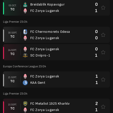
0
Breidablik Kopavogur
05 OCT.
TC
1
FC Zorya Lugansk
Liga Premier 23/24
0
FC Chernomorets Odesa
30 SEPT.
TC
0
FC Zorya Lugansk
0
FC Zorya Lugansk
24 SEPT.
TC
1
SC Dnipro-1
Europa Conference League 23/24
1
FC Zorya Lugansk
21 SEPT.
TC
1
KAA Gent
Liga Premier 23/24
2
FC Metalist 1925 Kharkiv
15 SEPT.
TC
1
FC Zorya Lugansk