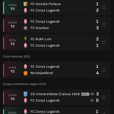
1
FC Vorskla Poltava
13 AGO.
TC
2
FC Zorya Lugansk
1
FC Zorya Lugansk
06 AGO.
TC
3
FC Kryvbas
2
FC Rukh Lviv
29 JUL.
TC
1
FC Zorya Lugansk
Club Friendlies 2023
1
FC Zorya Lugansk
10 FEB.
TC
4
Nordsjaelland
Europa Conference League 22/23
3
CS Universitatea Craiova 1948
(3)
11 AGO.
TC
0
FC Zorya Lugansk
(1)
1
FC Zorya Lugansk
04 AGO.