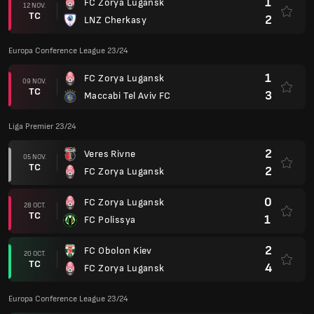
1
FC Zorya Lugansk
12 NOV.
TC
2
LNZ Cherkasy
Europa Conference League 23/24
1
FC Zorya Lugansk
09 NOV.
TC
3
Maccabi Tel Aviv FC
Liga Premier 23/24
2
Veres Rivne
05 NOV.
TC
2
FC Zorya Lugansk
0
FC Zorya Lugansk
28 OCT.
TC
1
FC Polissya
2
FC Obolon Kiev
20 OCT.
TC
4
FC Zorya Lugansk
Europa Conference League 23/24