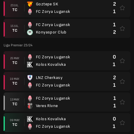
2
Goztepe SK
23 JUL.
TC
1
FC Zorya Lugansk
1
FC Zorya Lugansk
15 JUL.
TC
2
Konyaspor Club
Liga Premier 23/24
0
FC Zorya Lugansk
25 MAY.
TC
1
Kolos Kovalivka
2
LNZ Cherkasy
19 MAY.
TC
1
FC Zorya Lugansk
1
FC Zorya Lugansk
13 MAY.
TC
1
Veres Rivne
0
Kolos Kovalivka
09 MAY.
TC
1
FC Zorya Lugansk