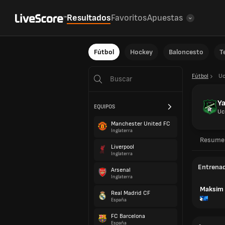
Resultados
Favoritos
Apuestas
Fútbol
Hockey
Baloncesto
T
Fútbol
Uc
Ya
EQUIPOS
Uc
Manchester United FC
Inglaterra
Resume
Liverpool
Inglaterra
Entrena
Arsenal
Inglaterra
Maksim
Real Madrid CF
España
FC Barcelona
España