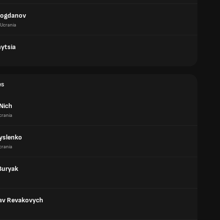
Bogdanov
Ucrania
nytsia
es
Nich
crania
Kyslenko
crania
Buryak
av Revakovych