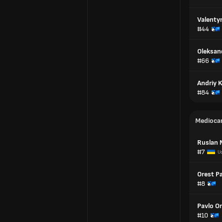
Valenty
#44
Oleksan
#66
Andriy 
#84
Medioca
Ruslan 
#7
U
Orest P
#8
Pavlo O
#10