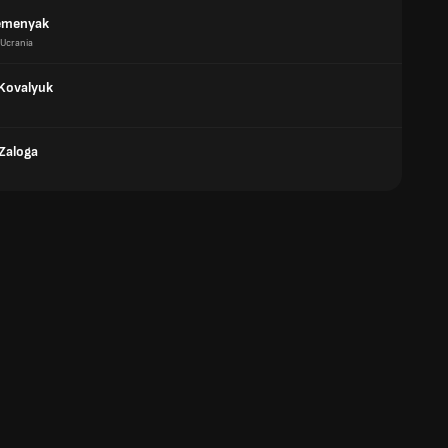
emenyak
Ucrania
Kovalyuk
Zaloga