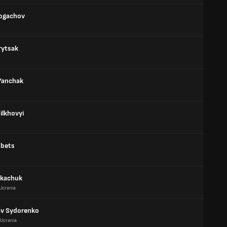
Rogachov
rytsak
Yanchak
ilkhovyi
obets
Tkachuk
Ucrania
av Sydorenko
Ucrania