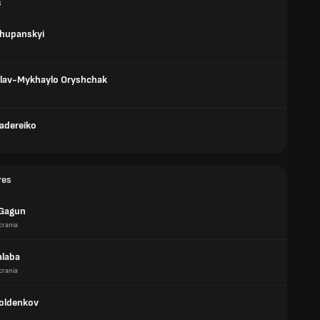
s
Zhupanskyi
lav-Mykhaylo Oryshchak
adereiko
res
Gagun
crania
alaba
crania
Boldenkov