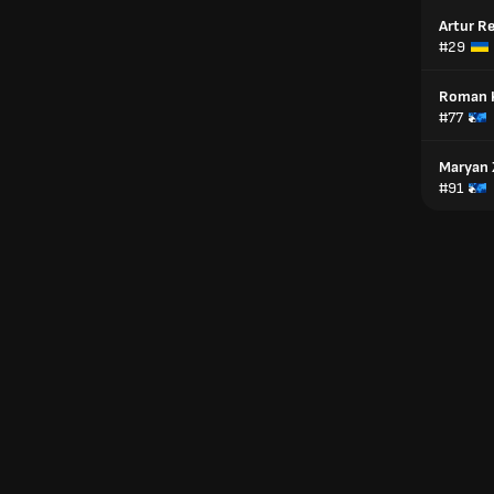
Artur R
#29
Roman 
#77
Maryan 
#91