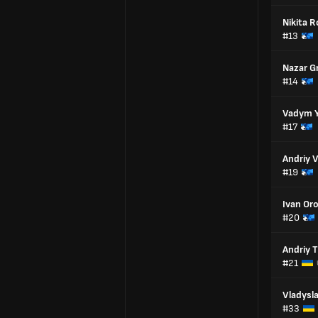
Nikita 
#13
Nazar G
#14
Vadym 
#17
Andriy V
#19
Ivan Or
#20
Andriy 
#21
Vladysl
#33