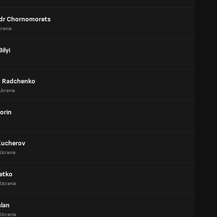
dr Chornomorets
crania
ilyi
 Radchenko
Ucrania
Gorin
 Kucherov
Ucrania
Petko
Ucrania
alan
Ucrania