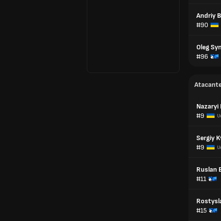
Andriy 
#90
Oleg Sy
#96
Atacant
Nazaryi 
#9
U
Sergiy 
#9
U
Ruslan 
#11
Rostysl
#15