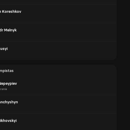
n Koreshkov
dr Melnyk
Kusyi
mpistas
Nepeypiev
crania
anchyshyn
rikhovskyi