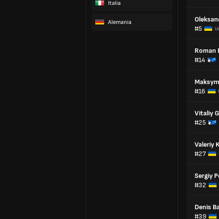
Italia
Oleksan
Alemania
#5
U
Roman B
#14
Maksym
#16
Vitaliy 
#25
Valeriy
#27
Sergiy 
#32
Denis B
#39