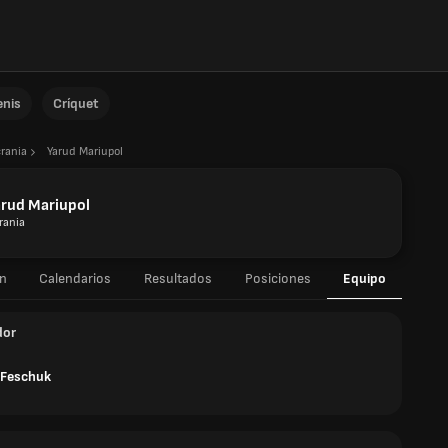
enis
Críquet
rania
Yarud Mariupol
rud Mariupol
rania
n
Calendarios
Resultados
Posiciones
Equipo
dor
 Feschuk