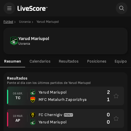
Fútbol
Ucrania
Yarud Mariupol
Yarud Mariupol
Ucrania
Resumen
Calendarios
Resultados
Posiciones
Equipo
Resultados
Ponte al día con los últimos partidos de Yarud Mariupol
2
Yarud Mariupol
08 ABR.
TC
1
MFC Metalurh Zaporizhya
0
FC Chernigiv
18 MAR.
AP
0
Yarud Mariupol