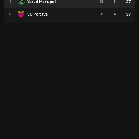
Yarud Mariupol
37
9
28
3
SC Poltava
37
10
28
4