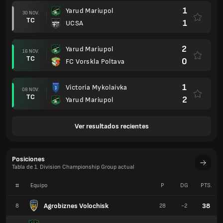
1
Yarud Mariupol
30 NOV.
TC
1
UCSA
2
Yarud Mariupol
16 NOV.
TC
0
FC Vorskla Poltava
1
Victoria Mykolaivka
08 NOV.
TC
2
Yarud Mariupol
Ver resultados recientes
Posiciones
Tabla de 1. Division Championship Group actual
#
Equipo
P
DG
PTS.
Agrobiznes Volochisk
38
8
28
-2