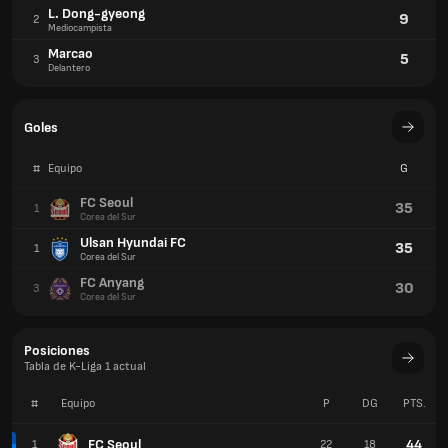
L. Dong-gyeong
9
2
Mediocampista
Marcao
5
3
Delantero
Goles
#
Equipo
G
FC Seoul
35
1
Corea del Sur
Ulsan Hyundai FC
35
1
Corea del Sur
FC Anyang
30
3
Corea del Sur
Posiciones
Tabla de K-Liga 1 actual
#
Equipo
P
DG
PTS.
FC Seoul
44
1
22
18