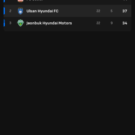
Ulsan Hyundai FC
37
2
22
5
Jeonbuk Hyundai Motors
34
3
22
9