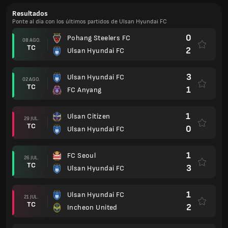
Resultados
Ponte al día con los últimos partidos de Ulsan Hyundai FC
0
Pohang Steelers FC
08 AGO.
TC
2
Ulsan Hyundai FC
3
Ulsan Hyundai FC
02 AGO.
TC
1
FC Anyang
1
Ulsan Citizen
29 JUL.
TC
0
Ulsan Hyundai FC
1
FC Seoul
26 JUL.
TC
3
Ulsan Hyundai FC
1
Ulsan Hyundai FC
21 JUL.
TC
2
Incheon United