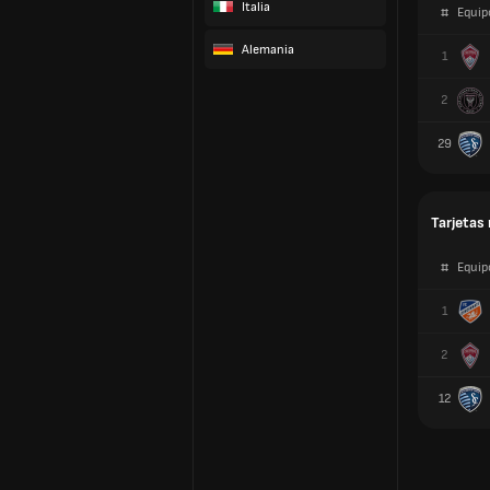
Italia
#
Equip
Alemania
1
2
29
Tarjetas 
#
Equip
1
2
12