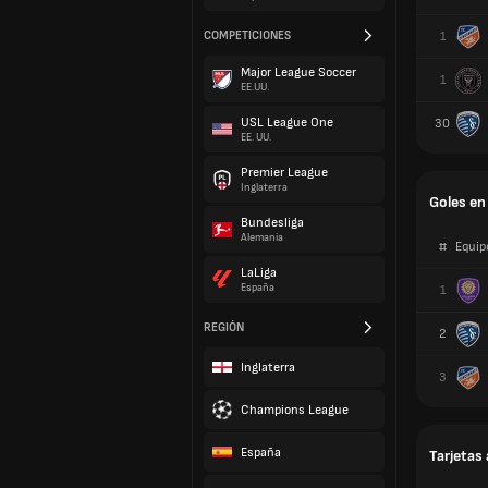
COMPETICIONES
1
Major League Soccer
1
EE.UU.
USL League One
30
EE. UU.
Premier League
Inglaterra
Goles en
Bundesliga
Alemania
#
Equip
LaLiga
España
1
REGIÓN
2
Inglaterra
3
Champions League
España
Tarjetas 