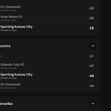
FC Cincinnati
45
Estados Unidos
Inter Miami CF
45
Estados Unidos
Sporting Kansas City
18
Estados Unidos
 contra
o
GC
Orlando City SC
47
Estados Unidos
Sporting Kansas City
46
Estados Unidos
FC Cincinnati
44
Estados Unidos
amarillas