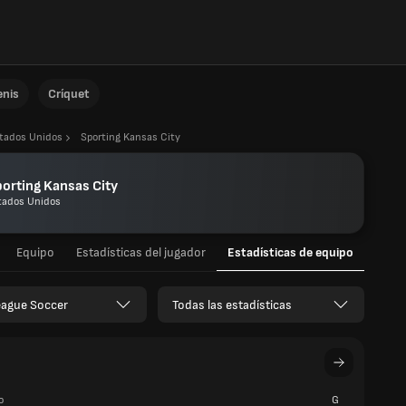
enis
Críquet
tados Unidos
Sporting Kansas City
orting Kansas City
tados Unidos
Equipo
Estadísticas del jugador
Estadísticas de equipo
eague Soccer
Todas las estadísticas
o
G