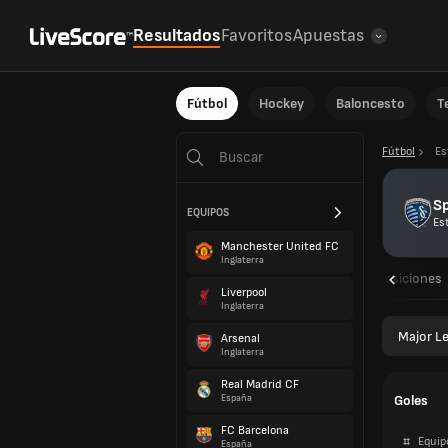
Resultados
Favoritos
Apuestas
Fútbol
Hockey
Baloncesto
T
Fútbol
Es
Sp
EQUIPOS
Es
Manchester United FC
Inglaterra
Resumen
Calendarios
Resultados
Posiciones
Liverpool
Inglaterra
Major L
Arsenal
Inglaterra
Real Madrid CF
Goles
España
FC Barcelona
#
Equip
España