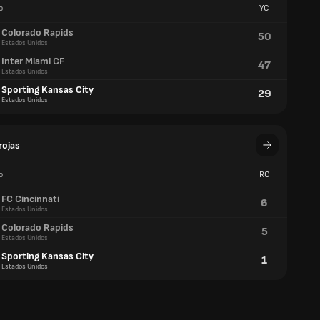
o
YC
Colorado Rapids
50
Estados Unidos
Inter Miami CF
47
Estados Unidos
Sporting Kansas City
29
Estados Unidos
rojas
o
RC
FC Cincinnati
6
Estados Unidos
Colorado Rapids
5
Estados Unidos
Sporting Kansas City
1
Estados Unidos