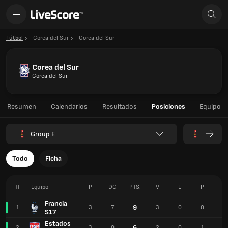
Fútbol
Corea del Sur
Corea del Sur
Corea del Sur
Corea del Sur
Resumen
Calendarios
Resultados
Posiciones
Equipo
Group E
Todo
Ficha
#
Equipo
P
DG
PTS.
V
E
P
P
Francia
9
1
3
7
3
0
0
7
S17
Estados
6
2
3
0
2
0
1
5