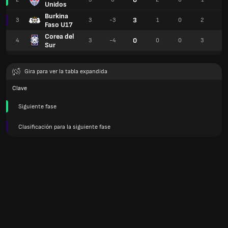
Unidos
Burkina
3
3
3
-3
1
0
2
3
Faso U17
Corea del
0
4
3
-4
0
0
3
2
Sur
Gira para ver la tabla expandida
Clave
Siguiente fase
Clasificación para la siguiente fase