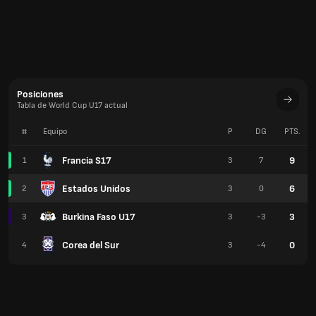
Posiciones
Tabla de World Cup U17 actual
#
Equipo
P
DG
PTS.
Francia S17
9
1
3
7
Estados Unidos
6
2
3
0
Burkina Faso U17
3
3
3
-3
Corea del Sur
0
4
3
-4