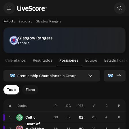
Fútbol
Escocia
Glasgow Rangers
Glasgow Rangers
Escocia
Calendarios
Resultados
Posiciones
Equipo
Estadísticas d
Premiership Championship Group
Todo
Ficha
#
Equipo
P
DG
PTS.
V
E
P
Celtic
82
1
38
32
26
4
8
Heart of
Midlothian
80
2
38
33
24
8
6