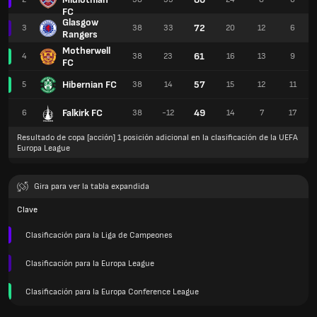
FC
Glasgow
72
3
38
33
20
12
6
Rangers
Motherwell
61
4
38
23
16
13
9
FC
Hibernian FC
57
5
38
14
15
12
11
Falkirk FC
49
6
38
-12
14
7
17
Resultado de copa [acción] 1 posición adicional en la clasificación de la UEFA
Europa League
Gira para ver la tabla expandida
Clave
Clasificación para la Liga de Campeones
Clasificación para la Europa League
Clasificación para la Europa Conference League