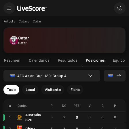
Fútbol
Catar
Catar
Catar
Catar
Resumen
Calendarios
Resultados
Posiciones
Equipo
AFC Asian Cup U20: Group A
Todo
Local
Visitante
Ficha
#
Equipo
P
DG
PTS.
V
E
P
P
Australia
9
1
3
7
3
0
0
1
S20
China
6
2
3
3
2
0
1
8