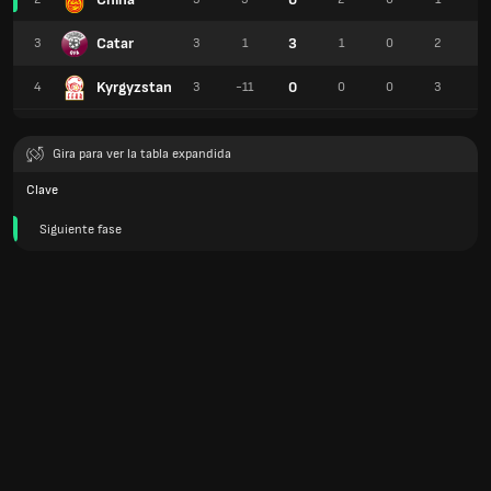
Catar
3
3
3
1
1
0
2
6
Kyrgyzstan
0
4
3
-11
0
0
3
3
Gira para ver la tabla expandida
Clave
Siguiente fase