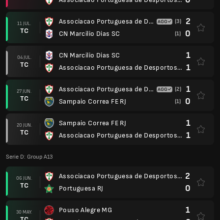
2
Associacao Portuguesa de Desportos SP
(3)
11 JUL.
TC
0
CN Marcilio Dias SC
(1)
1
CN Marcilio Dias SC
04 JUL.
TC
1
Associacao Portuguesa de Desportos SP
1
Associacao Portuguesa de Desportos SP
(2)
27 JUN.
TC
0
Sampaio Correa FE RJ
(1)
1
Sampaio Correa FE RJ
20 JUN.
TC
1
Associacao Portuguesa de Desportos SP
Serie D: Group A13
2
Associacao Portuguesa de Desportos SP
06 JUN.
TC
0
Portuguesa RJ
1
Pouso Alegre MG
30 MAY.
TC