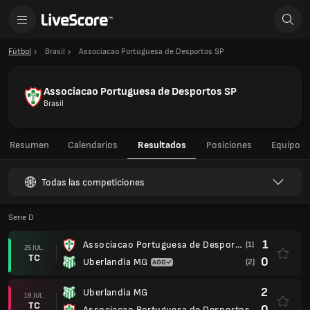
Fútbol
Brasil
Associacao Portuguesa de Desportos SP
Associacao Portuguesa de Desportos SP
Brasil
Resumen
Calendarios
Resultados
Posiciones
Equipo
Todas las competiciones
Serie D
1
Associacao Portuguesa de Desportos SP
(1)
25 JUL.
TC
0
Uberlandia MG
(2)
2
Uberlandia MG
18 JUL.
TC
0
Associacao Portuguesa de Desportos SP