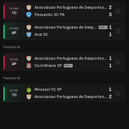
1
Mirassol FC SP
15 FEB.
TC
2
Associacao Portuguesa de Desportos SP
2
Associacao Portuguesa de Desportos SP
07 FEB.
TC
0
Ponte Preta SP
1
Primavera SP
31 ENE.
TC
2
Associacao Portuguesa de Desportos SP
0
Associacao Portuguesa de Desportos SP
26 ENE.
TC
1
Guarani SP
2
São Paulo
21 ENE.
TC
3
Associacao Portuguesa de Desportos SP
2
Associacao Portuguesa de Desportos SP
17 ENE.
TC
0
Velo Clube SP
1
Capivariano
14 ENE.