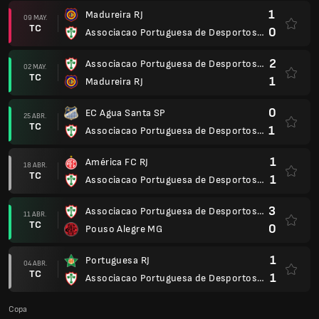
3
Associacao Portuguesa de Desportos SP
11 ABR.
TC
0
Pouso Alegre MG
1
Portuguesa RJ
04 ABR.
TC
1
Associacao Portuguesa de Desportos SP
Copa
2
Associacao Portuguesa de Desportos SP
18 MAR.
TC
3
Paysandu SC PA
1
Associacao Portuguesa de Desportos SP
10 MAR.
AP
1
Avai SC
Paulista A1
1
Associacao Portuguesa de Desportos SP
22 FEB.
AP
1
Corinthians SP
Paulista A1