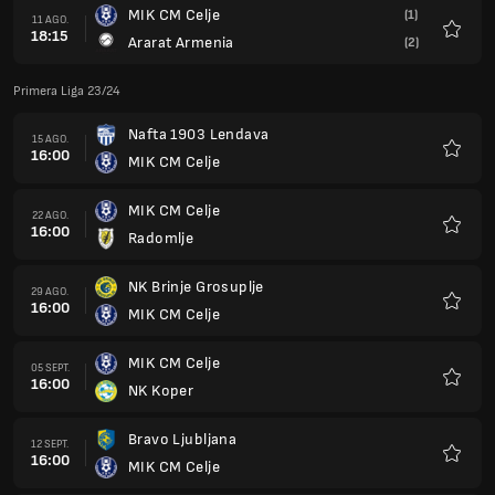
MIK CM Celje
(1)
11 AGO.
18:15
Ararat Armenia
(2)
Favorit
Primera Liga 23/24
Nafta 1903 Lendava
15 AGO.
16:00
MIK CM Celje
Favorit
MIK CM Celje
22 AGO.
16:00
Radomlje
Favorit
NK Brinje Grosuplje
29 AGO.
16:00
MIK CM Celje
Favorit
MIK CM Celje
05 SEPT.
16:00
NK Koper
Favorit
Bravo Ljubljana
12 SEPT.
16:00
MIK CM Celje
Favorit