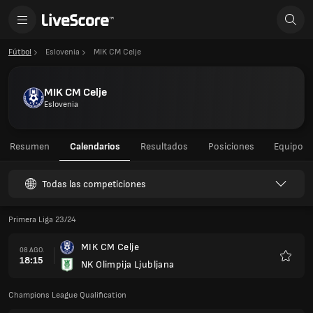
Fútbol
Eslovenia
MIK CM Celje
MIK CM Celje
Eslovenia
Resumen
Calendarios
Resultados
Posiciones
Equipo
Todas las competiciones
Primera Liga 23/24
MIK CM Celje
08 AGO.
18:15
NK Olimpija Ljubljana
Favorit
Champions League Qualification