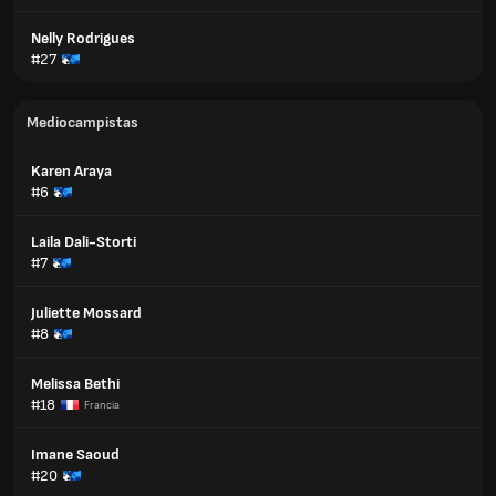
Nelly Rodrigues
#27
Mediocampistas
Karen Araya
#6
Laila Dali-Storti
#7
Juliette Mossard
#8
Melissa Bethi
#18
Francia
Imane Saoud
#20