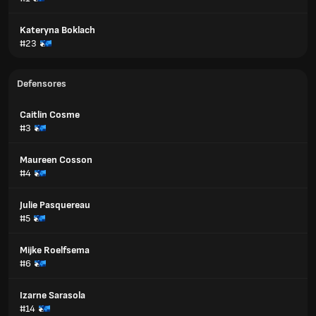
Kateryna Boklach
#23
Defensores
Caitlin Cosme
#3
Maureen Cosson
#4
Julie Pasquereau
#5
Mijke Roelfsema
#6
Izarne Sarasola
#14