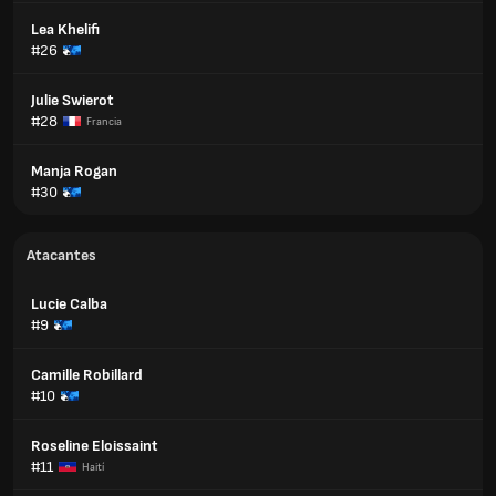
Lea Khelifi
#26
Julie Swierot
#28
Francia
Manja Rogan
#30
Atacantes
Lucie Calba
#9
Camille Robillard
#10
Roseline Eloissaint
#11
Haití