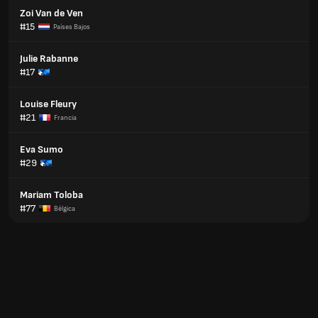
Zoi Van de Ven
#15
Países Bajos
Julie Rabanne
#17
Louise Fleury
#21
Francia
Eva Sumo
#29
Mariam Toloba
#77
Bélgica