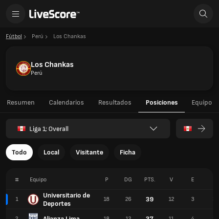
Fútbol
Perú
Los Chankas
Los Chankas
Perú
Resumen
Calendarios
Resultados
Posiciones
Equipo
Liga 1; Overall
Todo
Local
Visitante
Ficha
#
Equipo
P
DG
PTS.
V
E
P
Universitario de
39
1
18
26
12
3
3
Deportes
Alianza Lima
37
2
18
12
11
4
3