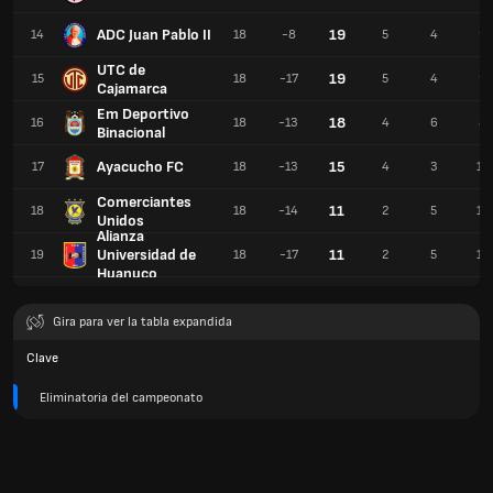
ADC Juan Pablo II
19
14
18
-8
5
4
9
UTC de
19
15
18
-17
5
4
9
Cajamarca
Em Deportivo
18
16
18
-13
4
6
8
Binacional
Ayacucho FC
15
17
18
-13
4
3
11
Comerciantes
11
18
18
-14
2
5
11
Unidos
Alianza
Universidad de
11
19
18
-17
2
5
11
Huanuco
Gira para ver la tabla expandida
Clave
Eliminatoria del campeonato