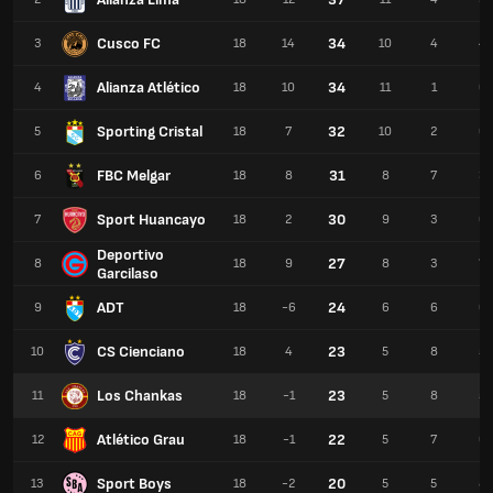
Cusco FC
34
3
18
14
10
4
4
Alianza Atlético
34
4
18
10
11
1
6
Sporting Cristal
32
5
18
7
10
2
6
FBC Melgar
31
6
18
8
8
7
3
Sport Huancayo
30
7
18
2
9
3
6
Deportivo
27
8
18
9
8
3
7
Garcilaso
ADT
24
9
18
-6
6
6
6
CS Cienciano
23
10
18
4
5
8
5
Los Chankas
23
11
18
-1
5
8
5
Atlético Grau
22
12
18
-1
5
7
6
Sport Boys
20
13
18
-2
5
5
8