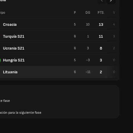
ipo
P
DG
PTS.
V
E
Croacia
13
5
10
4
1
Turquía S21
11
6
1
3
2
Ucrania S21
8
6
3
2
2
Hungría S21
3
5
-3
0
3
Lituania
2
6
-11
0
2
te fase
ación para la siguiente fase