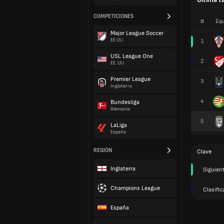
COMPETICIONES
#
Equ
Major League Soccer
EE.UU.
1
USL League One
2
EE. UU.
Premier League
3
Inglaterra
4
Bundesliga
Alemania
5
LaLiga
España
REGIÓN
Clave
Inglaterra
Siguien
Champions League
Clasific
España