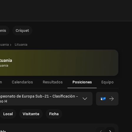
enis
Críquet
tuania
Lituania
tuania
tuania
n
Calendarios
Resultados
Posiciones
Equipo
eonato de Europa Sub-21 - Clasificación -
po H
Local
Visitante
Ficha
abla