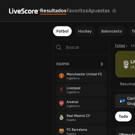
Resultados
Favoritos
Apuestas
Fútbol
Hockey
Baloncesto
T
Fútbol
Li
Li
EQUIPOS
Li
Manchester United FC
Inglaterra
Resume
Liverpool
Inglaterra
Camp
Arsenal
Gru
Inglaterra
Real Madrid CF
Todo
España
FC Barcelona
España
Última t