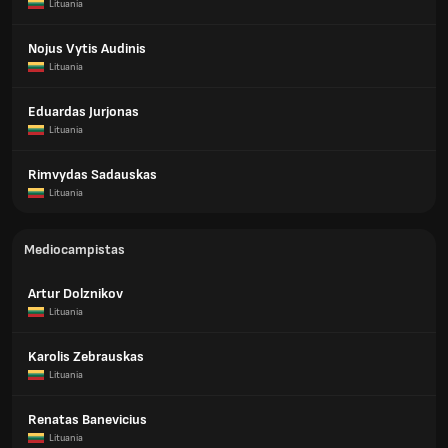
Lituania
Nojus Vytis Audinis
Lituania
Eduardas Jurjonas
Lituania
Rimvydas Sadauskas
Lituania
Mediocampistas
Artur Dolznikov
Lituania
Karolis Zebrauskas
Lituania
Renatas Banevicius
Lituania