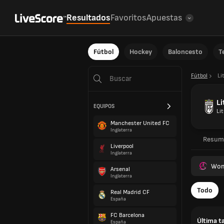
Resultados
Favoritos
Apuestas
Fútbol
Hockey
Baloncesto
T
Fútbol
Li
Li
EQUIPOS
Li
Manchester United FC
Inglaterra
Resum
Liverpool
Inglaterra
Wom
Arsenal
Inglaterra
Todo
Real Madrid CF
España
FC Barcelona
Última t
España