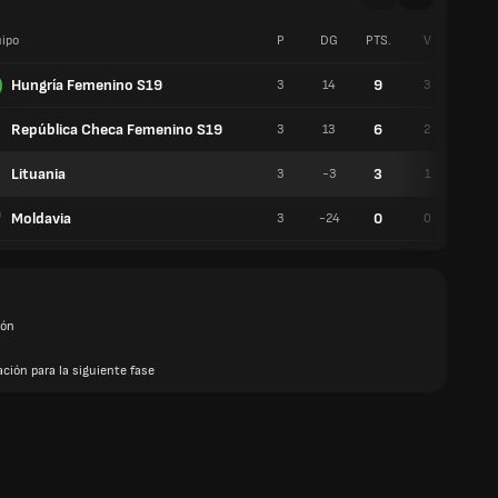
ipo
P
DG
PTS.
V
E
Hungría Femenino S19
9
3
14
3
0
República Checa Femenino S19
6
3
13
2
0
Lituania
3
3
-3
1
0
Moldavia
0
3
-24
0
0
ión
ación para la siguiente fase