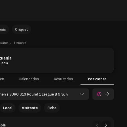
enis
Críquet
tuania
Lituania
tuania
tuania
en
Calendarios
Resultados
Posiciones
en's EURO U19 Round 1 League B Grp. 4
Local
Visitante
Ficha
abla