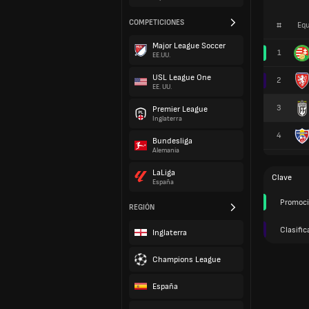
COMPETICIONES
#
Equ
Major League Soccer
1
EE.UU.
USL League One
2
EE. UU.
3
Premier League
Inglaterra
4
Bundesliga
Alemania
LaLiga
Clave
España
Promoc
REGIÓN
Clasific
Inglaterra
Champions League
España