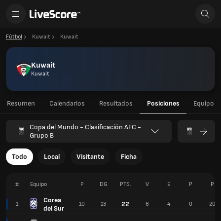
Fútbol
Kuwait
Kuwait
Kuwait
Kuwait
Resumen
Calendarios
Resultados
Posiciones
Equipo
Copa del Mundo - Clasificación AFC -
Grupo B
Todo
Local
Visitante
Ficha
#
Equipo
P
DG
PTS.
V
E
P
P
Corea
22
1
10
13
6
4
0
20
del Sur