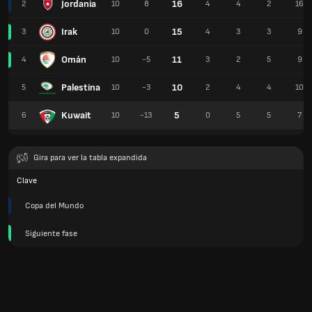
Jordania
16
2
10
8
4
4
2
16
Irak
15
3
10
0
4
3
3
9
Omán
11
4
10
-5
3
2
5
9
Palestina
10
5
10
-3
2
4
4
10
Kuwait
5
6
10
-13
0
5
5
7
Gira para ver la tabla expandida
Clave
Copa del Mundo
Siguiente fase