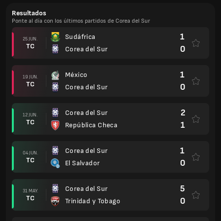
Resultados
Ponte al día con los últimos partidos de Corea del Sur
1
Sudáfrica
25 JUN.
TC
0
Corea del Sur
1
México
19 JUN.
TC
0
Corea del Sur
2
Corea del Sur
12 JUN.
TC
1
República Checa
1
Corea del Sur
04 JUN.
TC
0
El Salvador
5
Corea del Sur
31 MAY.
TC
0
Trinidad y Tobago