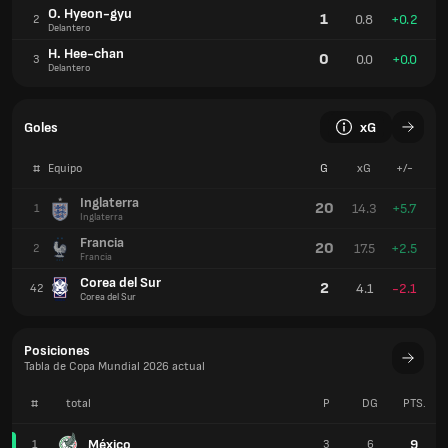
O. Hyeon-gyu
1
0.8
+0.2
2
Delantero
H. Hee-chan
0
0.0
+0.0
3
Delantero
Goles
xG
#
Equipo
G
xG
+/-
Inglaterra
20
14.3
+5.7
1
Inglaterra
Francia
20
17.5
+2.5
2
Francia
Corea del Sur
2
4.1
-2.1
42
Corea del Sur
Posiciones
Tabla de Copa Mundial 2026 actual
#
total
P
DG
PTS.
México
9
1
3
6