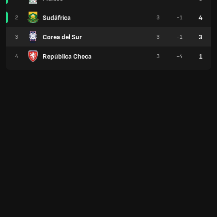
Sudáfrica
4
2
3
-1
Corea del Sur
3
3
3
-1
República Checa
1
4
3
-4