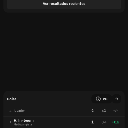
Ver resultados recientes
Goles
xG
#
Jugador
G
xG
+/-
H. In-beom
1
0.4
+0.6
1
Mediocampista