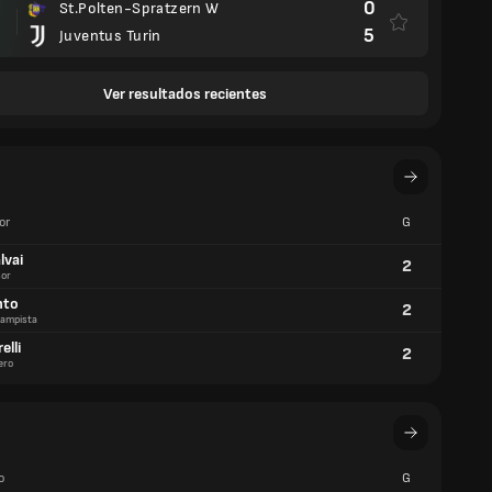
0
St.Polten-Spratzern W
5
Juventus Turin
Ver resultados recientes
or
G
lvai
2
or
nto
2
ampista
elli
2
ero
o
G