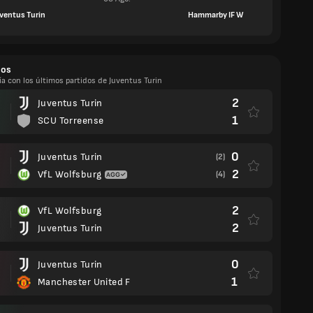
uventus Turin
Hammarby IF W
dos
ía con los últimos partidos de Juventus Turin
2
Juventus Turin
1
SCU Torreense
0
Juventus Turin
(2)
2
VfL Wolfsburg
(4)
2
VfL Wolfsburg
2
Juventus Turin
0
Juventus Turin
1
Manchester United F