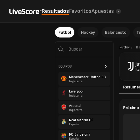
Resultados
Favoritos
Apuestas
Fútbol
Hockey
Baloncesto
T
Fútbol
Ita
Ju
EQUIPOS
Ita
Manchester United FC
Inglaterra
Resume
Liverpool
Inglaterra
Arsenal
Próximo 
Inglaterra
Real Madrid CF
España
FC Barcelona
España