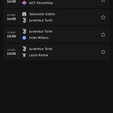
Juventus Turin
Favorit
Juventus Turin
08 MAY.
13:00
Parma Calcio
Favorit
Ternana Femminile
15 MAY.
13:00
Juventus Turin
Favorit