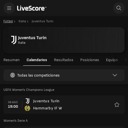
Fútbol
Italia
Juventus Turin
Juventus Turin
Italia
Resumen
Calendarios
Resultados
Posiciones
Equipo
E
Todas las competiciones
UEFA Women's Champions League
Juventus Turin
08 AGO.
19:00
Hammarby IF W
Favorit
Women's Serie A