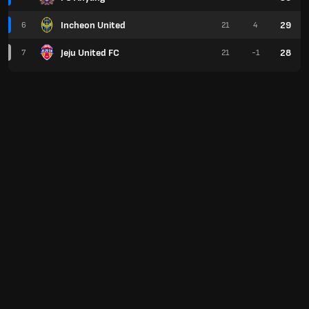
Incheon United
29
6
21
4
Jeju United FC
28
7
21
-1