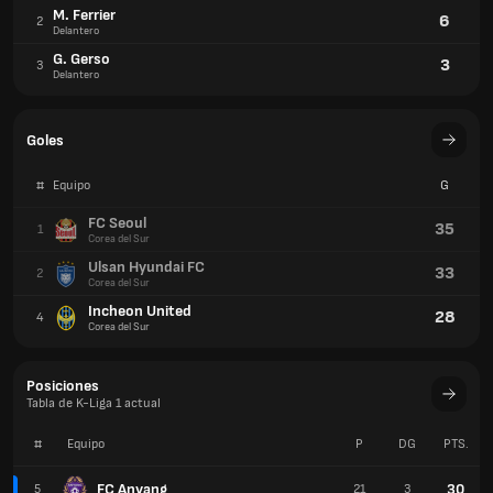
M. Ferrier
6
2
Delantero
G. Gerso
3
3
Delantero
Goles
#
Equipo
G
FC Seoul
35
1
Corea del Sur
Ulsan Hyundai FC
33
2
Corea del Sur
Incheon United
28
4
Corea del Sur
Posiciones
Tabla de K-Liga 1 actual
#
Equipo
P
DG
PTS.
FC Anyang
30
5
21
3