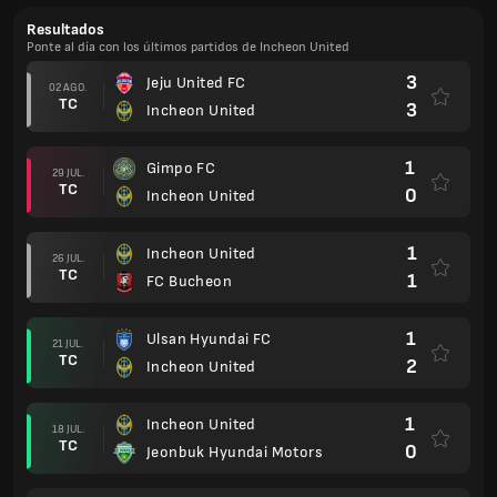
Resultados
Ponte al día con los últimos partidos de Incheon United
3
Jeju United FC
02 AGO.
TC
3
Incheon United
1
Gimpo FC
29 JUL.
TC
0
Incheon United
1
Incheon United
26 JUL.
TC
1
FC Bucheon
1
Ulsan Hyundai FC
21 JUL.
TC
2
Incheon United
1
Incheon United
18 JUL.
TC
0
Jeonbuk Hyundai Motors