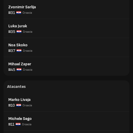
Zvonimir Sarlija
#31
Croacia
Luka Jurak
#35
Croacia
Noa Skoko
#37
Croacia
Mihael Zaper
#45
Croacia
Atacantes
Marko Livaja
#10
Croacia
Michele Sego
#11
Croacia