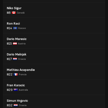
Niko Sigur
#8
Canadá
Ron Raci
#14
Kosovo
Dario Maresic
#15
Austria
Dario Melnjak
#17
Croacia
Mathieu Acapandie
#22
Francia
Fran Karacic
#29
Australia
Simun Hrgovic
#32
Croacia