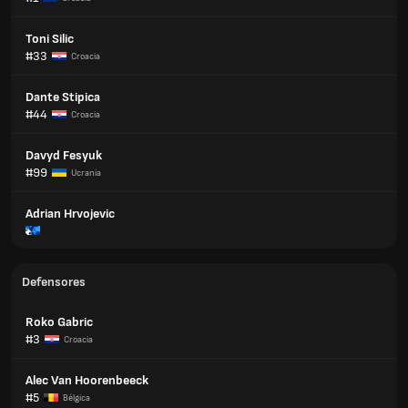
Toni Silic
#33
Croacia
Dante Stipica
#44
Croacia
Davyd Fesyuk
#99
Ucrania
Adrian Hrvojevic
Defensores
Roko Gabric
#3
Croacia
Alec Van Hoorenbeeck
#5
Bélgica