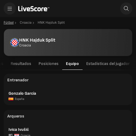
Fútbol
Croacia
HNK Hajduk Split
HNK Hajduk Split
Croacia
os
Resultados
Posiciones
Equipo
Estadísticas del jugador
Entrenador
Gonzalo García
España
Arqueros
Ivica Ivušić
#1
Croacia