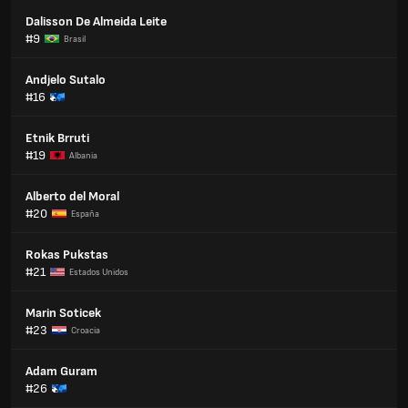
Dalisson De Almeida Leite
#9
Brasil
Andjelo Sutalo
#16
Etnik Brruti
#19
Albania
Alberto del Moral
#20
España
Rokas Pukstas
#21
Estados Unidos
Marin Soticek
#23
Croacia
Adam Guram
#26