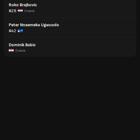
Roko Brajkovic
#28
Croacia
Peter Nnaemeka Ugwuodo
#42
Dominik Babic
Croacia