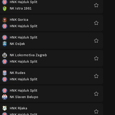
HNK Hajduk Split
NK Istra 1961
Favoritos
HNK Gorica
HNK Hajduk Split
Favoritos
HNK Hajduk Split
NK Osijek
Favoritos
NK Lokomotiva Zagreb
HNK Hajduk Split
Favoritos
NK Rudes
HNK Hajduk Split
Favoritos
HNK Hajduk Split
NK Slaven Belupo
Favoritos
HNK Rijeka
HNK Hajduk Split