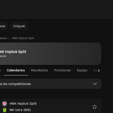
enis
Críquet
oacia
HNK Hajduk Split
K Hajduk Split
oacia
n
Calendarios
Resultados
Posiciones
Equipo
Estadísticas
s las competiciones
HNK Hajduk Split
NK Istra 1961
Favoritos