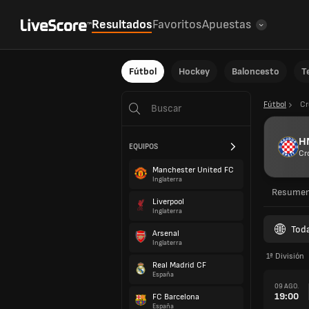
Resultados
Favoritos
Apuestas
Fútbol
Hockey
Baloncesto
T
Fútbol
Cr
HN
EQUIPOS
Cr
Manchester United FC
Inglaterra
Resume
Liverpool
Inglaterra
Toda
Arsenal
Inglaterra
1ª División
Real Madrid CF
España
09 AGO.
19:00
FC Barcelona
España