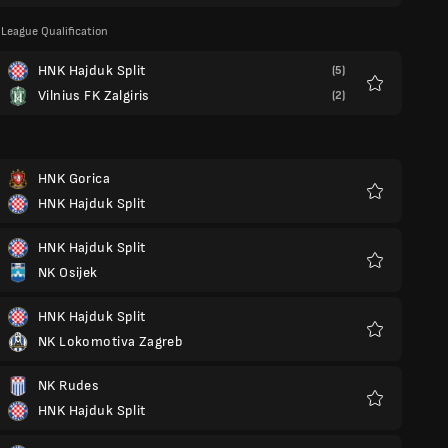
League Qualification
HNK Hajduk Split
(5)
Vilnius FK Zalgiris
(2)
Favoritos
HNK Gorica
HNK Hajduk Split
Favoritos
HNK Hajduk Split
NK Osijek
Favoritos
HNK Hajduk Split
NK Lokomotiva Zagreb
Favoritos
NK Rudes
HNK Hajduk Split
Favoritos