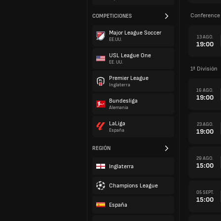
Conference 
COMPETICIONES
Major League Soccer
13 AGO.
EE.UU.
19:00
USL League One
EE. UU.
1ª División
Premier League
Inglaterra
16 AGO.
19:00
Bundesliga
Alemania
LaLiga
23 AGO.
19:00
España
REGIÓN
29 AGO.
15:00
Inglaterra
Champions League
05 SEPT.
15:00
España