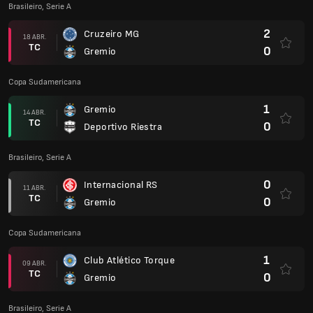
Brasileiro, Serie A
2
Cruzeiro MG
18 ABR.
TC
0
Gremio
Copa Sudamericana
1
Gremio
14 ABR.
TC
0
Deportivo Riestra
Brasileiro, Serie A
0
Internacional RS
11 ABR.
TC
0
Gremio
Copa Sudamericana
1
Club Atlético Torque
09 ABR.
TC
0
Gremio
Brasileiro, Serie A