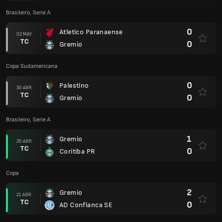
Brasileiro, Serie A
0
Atletico Paranaense
02 MAY.
TC
0
Gremio
Copa Sudamericana
0
Palestino
30 ABR.
TC
0
Gremio
Brasileiro, Serie A
1
Gremio
26 ABR.
TC
0
Coritiba PR
Copa
2
Gremio
21 ABR.
TC
0
AD Confianca SE