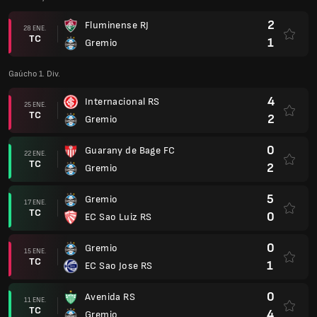
2
Fluminense RJ
28 ENE.
TC
1
Gremio
Gaúcho 1. Div.
4
Internacional RS
25 ENE.
TC
2
Gremio
0
Guarany de Bage FC
22 ENE.
TC
2
Gremio
5
Gremio
17 ENE.
TC
0
EC Sao Luiz RS
0
Gremio
15 ENE.
TC
1
EC Sao Jose RS
0
Avenida RS
11 ENE.
TC
4
Gremio