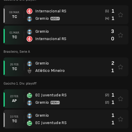
1
Internacional RS
(1)
08 MAR.
TC
1
Gremio
(4)
3
Gremio
01 MAR.
TC
0
Internacional RS
Brasileiro, Serie A
2
Gremio
26 FEB.
TC
1
Atlético Mineiro
Gaúcho 1. Div. playoff
1
EC Juventude RS
(2)
22 FEB.
AP
1
Gremio
(2)
1
Gremio
15 FEB.
TC
1
EC Juventude RS