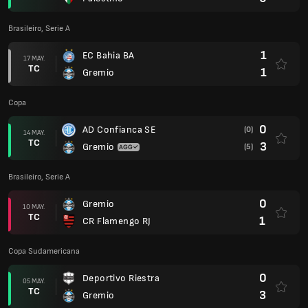
Brasileiro, Serie A
1
EC Bahia BA
17 MAY.
TC
1
Gremio
Copa
0
AD Confianca SE
(0)
14 MAY.
TC
3
Gremio
(5)
Brasileiro, Serie A
0
Gremio
10 MAY.
TC
1
CR Flamengo RJ
Copa Sudamericana
0
Deportivo Riestra
05 MAY.
TC
3
Gremio