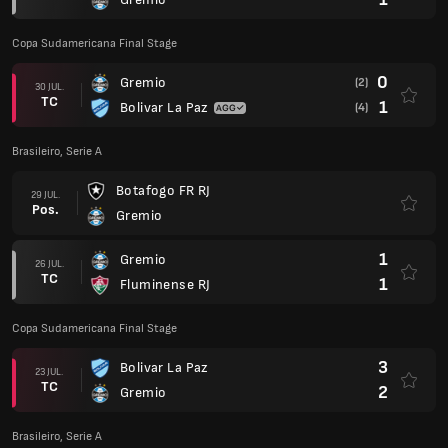
Copa Sudamericana Final Stage
0
Gremio
(2)
30 JUL.
TC
1
Bolivar La Paz
(4)
Brasileiro, Serie A
Botafogo FR RJ
29 JUL.
Pos.
Gremio
1
Gremio
26 JUL.
TC
1
Fluminense RJ
Copa Sudamericana Final Stage
3
Bolivar La Paz
23 JUL.
TC
2
Gremio
Brasileiro, Serie A