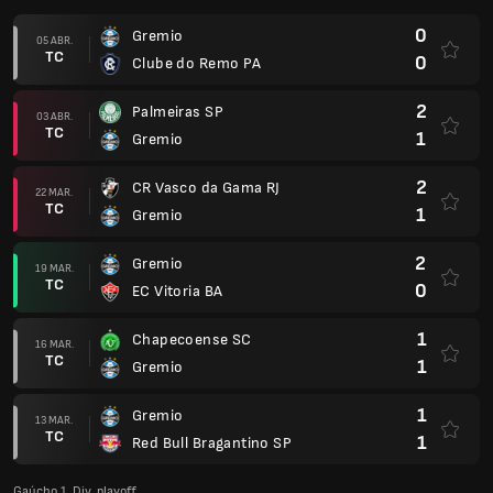
0
Gremio
05 ABR.
TC
0
Clube do Remo PA
2
Palmeiras SP
03 ABR.
TC
1
Gremio
2
CR Vasco da Gama RJ
22 MAR.
TC
1
Gremio
2
Gremio
19 MAR.
TC
0
EC Vitoria BA
1
Chapecoense SC
16 MAR.
TC
1
Gremio
1
Gremio
13 MAR.
TC
1
Red Bull Bragantino SP
Gaúcho 1. Div. playoff