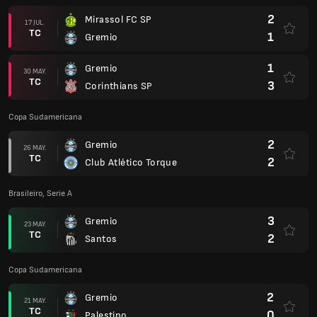
2
Mirassol FC SP
17 JUL.
TC
1
Gremio
1
Gremio
30 MAY.
TC
3
Corinthians SP
Copa Sudamericana
2
Gremio
26 MAY.
TC
2
Club Atlético Torque
Brasileiro, Serie A
3
Gremio
23 MAY.
TC
2
Santos
Copa Sudamericana
2
Gremio
21 MAY.
TC
0
Palestino