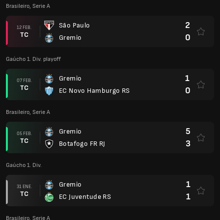
Brasileiro, Serie A
2
São Paulo
12 FEB.
TC
0
Gremio
Gaúcho 1. Div. playoff
1
Gremio
07 FEB.
TC
0
EC Novo Hamburgo RS
Brasileiro, Serie A
5
Gremio
05 FEB.
TC
3
Botafogo FR RJ
Gaúcho 1. Div.
1
Gremio
31 ENE.
TC
1
EC Juventude RS
Brasileiro, Serie A