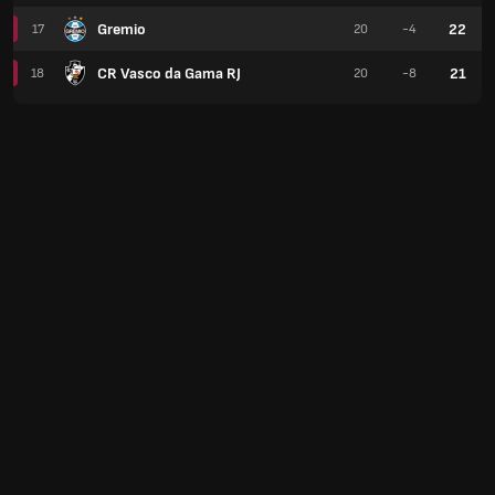
Gremio
22
17
20
-4
CR Vasco da Gama RJ
21
18
20
-8