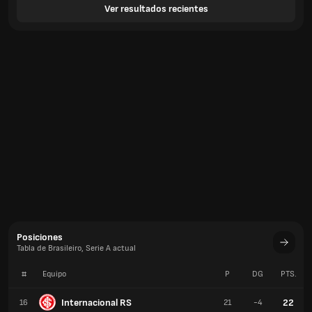
Ver resultados recientes
Posiciones
Tabla de Brasileiro, Serie A actual
#
Equipo
P
DG
PTS.
Internacional RS
22
16
21
-4