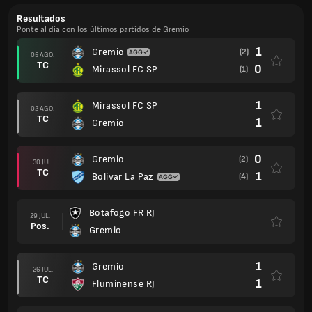
Resultados
Ponte al día con los últimos partidos de Gremio
1
Gremio
(2)
05 AGO.
TC
0
Mirassol FC SP
(1)
1
Mirassol FC SP
02 AGO.
TC
1
Gremio
0
Gremio
(2)
30 JUL.
TC
1
Bolivar La Paz
(4)
Botafogo FR RJ
29 JUL.
Pos.
Gremio
1
Gremio
26 JUL.
TC
1
Fluminense RJ