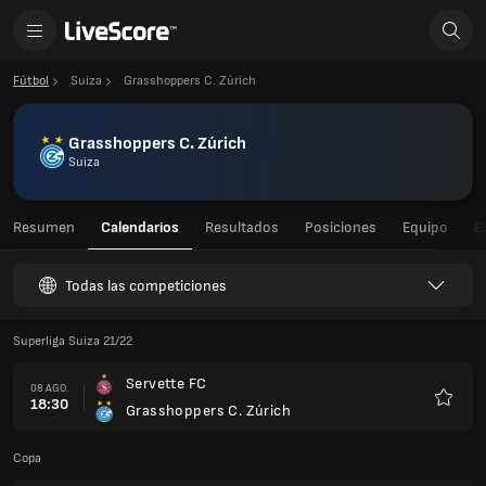
Fútbol
Suiza
Grasshoppers C. Zúrich
Grasshoppers C. Zúrich
Suiza
Resumen
Calendarios
Resultados
Posiciones
Equipo
E
Todas las competiciones
Superliga Suiza 21/22
Servette FC
08 AGO.
18:30
Grasshoppers C. Zúrich
Favorit
Copa