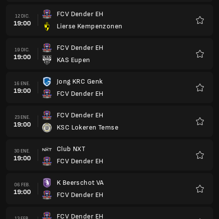
Club NXT
30 ENE.
19:00
FCV Dender EH
Favorit
K Beerschot VA
06 FEB.
19:00
FCV Dender EH
Favorit
FCV Dender EH
13 FEB.
19:00
Royal Excelsior Virton
Favorit
Lierse Kempenzonen
20 FEB.
19:00
FCV Dender EH
Favorit
FCV Dender EH
27 FEB.
19:00
RSC Anderlecht Futures
Favorit
RFC Seraing
06 MAR.
19:00
FCV Dender EH
Favorit
FCV Dender EH
13 MAR.