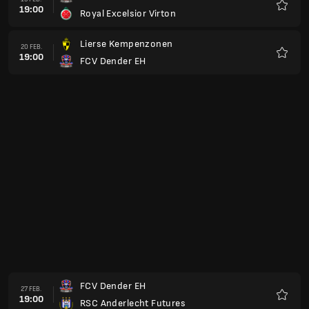
19:00
Royal Francs Borains
Favorit
KAS Eupen
20 MAR.
19:00
FCV Dender EH
Favorit
FCV Dender EH
03 ABR.
18:00
KSC Hasselt
Favorit
FCV Dender EH
17 ABR.
18:00
FC Lieja
Favorit
Patro Eisden Maasmechelen
24 ABR.
18:00
FCV Dender EH
Favorit
FCV Dender EH
01 MAY.
18:00
Gent U23
Favorit