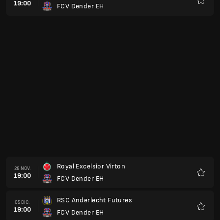
19:00
FCV Dender EH
Favorit
Royal Excelsior Virton
28 NOV.
19:00
FCV Dender EH
Favorit
RSC Anderlecht Futures
05 DIC.
19:00
FCV Dender EH
Favorit
FCV Dender EH
12 DIC.
19:00
Lierse Kempenzonen
Favorit
FCV Dender EH
19 DIC.
19:00
KAS Eupen
Favorit
Jong KRC Genk
16 ENE.
19:00
FCV Dender EH
Favorit
FCV Dender EH
23 ENE.
19:00
KSC Lokeren Temse
Favorit