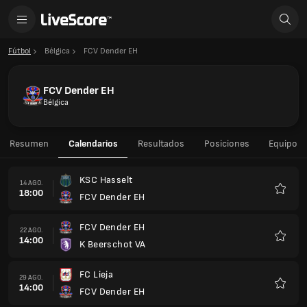
Fútbol
Bélgica
FCV Dender EH
FCV Dender EH
Bélgica
Resumen
Calendarios
Resultados
Posiciones
Equipo
KSC Hasselt
14 AGO.
18:00
FCV Dender EH
Favorit
FCV Dender EH
22 AGO.
14:00
K Beerschot VA
Favorit
FC Lieja
29 AGO.
14:00
FCV Dender EH
Favorit