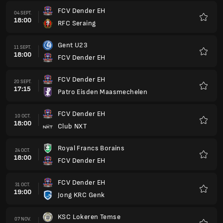
FCV Dender EH
04 SEPT.
18:00
RFC Seraing
Favorit
Gent U23
11 SEPT.
18:00
FCV Dender EH
Favorit
FCV Dender EH
20 SEPT.
17:15
Patro Eisden Maasmechelen
Favorit
FCV Dender EH
10 OCT.
18:00
Club NXT
Favorit
Royal Francs Borains
24 OCT.
18:00
FCV Dender EH
Favorit
FCV Dender EH
31 OCT.
19:00
Jong KRC Genk
Favorit
KSC Lokeren Temse
07 NOV.